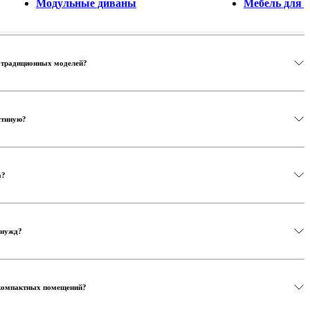
Модульные диваны
Мебель для 
т традиционных моделей?
стиную?
а?
 нужд?
 компактных помещений?