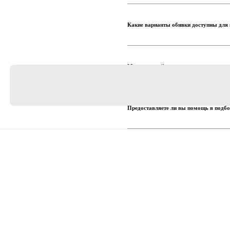
Какие варианты обивки доступны для 
Могу ли я найти кресло в пределах мо
Предоставляете ли вы помощь в подбо