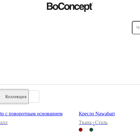
Коллекция
rto с поворотным основанием
Кресло Nawabari
алл
Tкань
Сталь
•