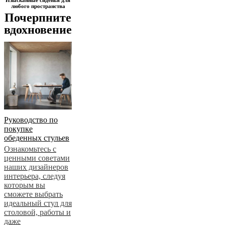
любого пространства
цвета
Синего
Почерпните
цвета
Зеленый
Коричневого
цвета
Серого
вдохновение
цвета
Желтый
цвет
Красный
Tкань
Дуб
Сталь
Кожа
Металл
Руководство по
покупке
обеденных стульев
Ознакомьтесь с
ценными советами
наших дизайнеров
интерьера, следуя
которым вы
сможете выбрать
идеальный стул для
столовой, работы и
даже