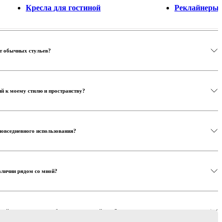
Кресла для гостиной
Реклайнеры
от обычных стульев?
й к моему стилю и пространству?
повседневного использования?
наличии рядом со мной?
изайна помочь мне выбрать подходящий стул?