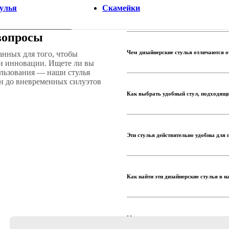
улья
Скамейки
вопросы
Чем дизайнерские стулья отличаются 
анных для того, чтобы
 и инновации. Ищете ли вы
ользования — наши стулья
н до вневременных силуэтов
Как выбрать удобный стул, подходящи
Эти стулья действительно удобны для 
Как найти эти дизайнерские стулья в 
Может ли ваша услуга интерьерного д