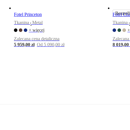
Karta
produktu
Bestsell
Fotel Princeton
Fotel Cha
Tkanina
Metal
Tkanina
•
+ więcej
+
Materiały
Zalecana cena detaliczna
Zalecana 
Podłokietnik
5 959,00 zł
Od 5 090,00 zł
8 019,00 
Metal
z
drewnianym
detalem
Oparcie
Pianka
22
kg/m3
(EV2220),
pianka
25
kg/m3
(VB2540),
wata
200