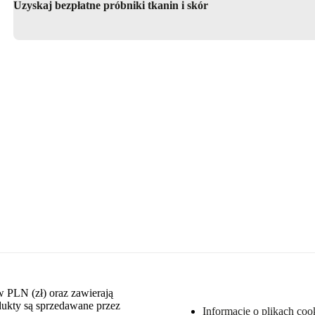
Uzyskaj bezpłatne próbniki tkanin i skór
w PLN (zł) oraz zawierają
dukty są sprzedawane przez
Informacje o plikach coo