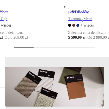
er
Bestseller
rlotte
Fotel Modena
Dąb
Tkanina
Metal
•
•
 więcej
+ więcej
cena detaliczna
Zalecana cena detaliczna
zł
Od 6 269,00 zł
5 590,00 zł
Od 2 990,00 z