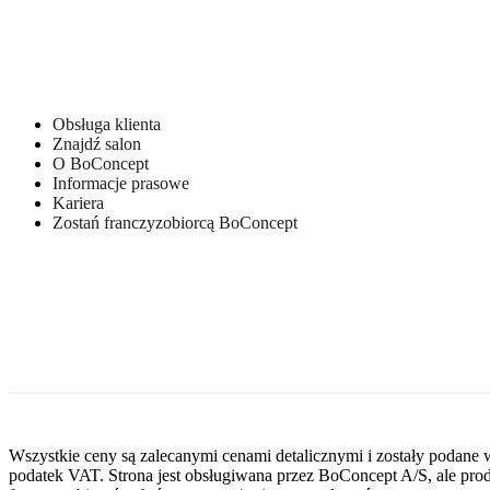
g
Ramka
Sklejka
/
LVL
/
Obsługa klienta
płyta
Znajdź salon
pilśniowa
O BoConcept
Informacje prasowe
Siedzisko
Kariera
Pianka
Zostań franczyzobiorcą BoConcept
22
kg/m3
(EV2220),
pianka
HR
35
kg/m3
(HR3532),
pianka
HR
40
kg/m3
Wszystkie ceny są zalecanymi cenami detalicznymi i zostały podane 
(T4090),
podatek VAT. Strona jest obsługiwana przez BoConcept A/S, ale pro