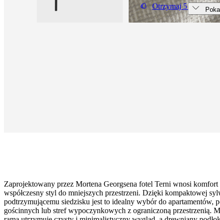
Otrzymaj 5 bezpłatn
Poka
Zaprojektowany przez Mortena Georgsena fotel Terni wnosi komfort 
współczesny styl do mniejszych przestrzeni. Dzięki kompaktowej syl
podtrzymującemu siedzisku jest to idealny wybór do apartamentów, 
gościnnych lub stref wypoczynkowych z ograniczoną przestrzenią. 
rama utrzymuje czysty i minimalistyczny wygląd, a drewniany podłok