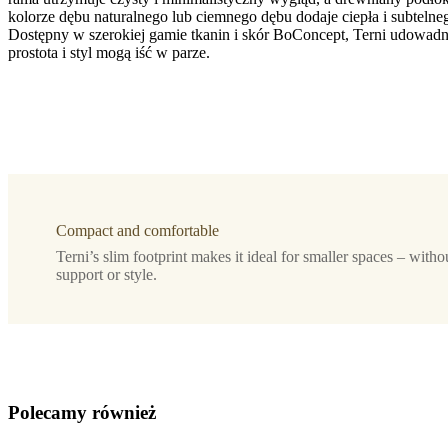
kolorze dębu naturalnego lub ciemnego dębu dodaje ciepła i subtelneg
noga
Dostępny w szerokiej gamie tkanin i skór BoConcept, Terni udowadn
prostota i styl mogą iść w parze.
matowy
czarny
lakier
strukturalny/fornir
ciemny
dąb
Tapicerka
biała
Compact and comfortable
tkanina
Tuscany
Terni’s slim footprint makes it ideal for smaller spaces – wit
3200
support or style.
Zaprojektowane
przez
Morten
Georgsen
P
o
l
e
c
a
m
y
r
ó
w
n
i
e
ż
Do
pobrania