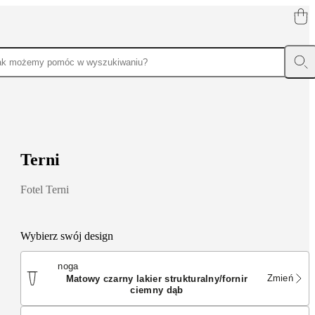
T
e
r
n
i
Fotel Terni
Wybierz swój design
noga
Zmień
matowy czarny lakier strukturalny/fornir
ciemny dąb