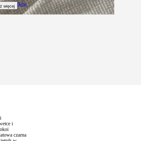
ych próbników
ż więcej
i
wetce i
pokoi
Matowa czarna
ietnik w