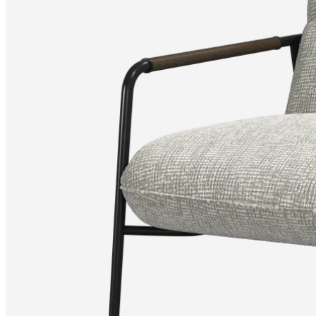
produktów
Instrukcje
montażu
Gwarancja
Informacje
prawne
Bezpłatna
Usługa
Projektowania
Wnętrz
Zamów
bezpłatne
próbniki
Znajdź
salon
BoConcept
O
BoConcept
Wartości
Odpowiedzialność
firmy
Historia
Informacje
prasowe
Rzemiosło
i
jakość
Poznaj
naszych
projektantów
Personalizacja
Kariera
Standards
and
certifications
Deklaracja
dostępności
Zostań
franczyzobiorcą
Professionals
Trade
Program
Projects
Articles
and
news