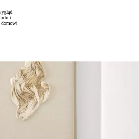
 wygląd
ortu i
mu domowi