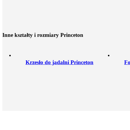
I
n
n
e
k
s
z
t
a
ł
t
y
i
r
o
z
m
i
a
r
y
P
r
i
n
c
e
t
o
n
Krzesło do jadalni Princeton
Fo