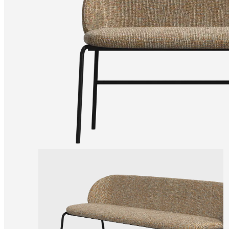
produktów
Instrukcje
montażu
Gwarancja
Informacje
prawne
Bezpłatna
Usługa
Projektowania
Wnętrz
Zamów
bezpłatne
próbniki
Znajdź
salon
BoConcept
O
BoConcept
Wartości
Odpowiedzialność
firmy
Historia
Informacje
prasowe
Rzemiosło
i
jakość
Poznaj
naszych
projektantów
Personalizacja
Kariera
Standards
and
certifications
Deklaracja
dostępności
Zostań
franczyzobiorcą
Professionals
Trade
Program
Projects
Articles
and
news