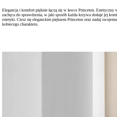
Elegancja i komfort pięknie łączą się w ławce Princeton. Estetyczny
zachęca do sprawdzenia, w jaki sposób każda krzywa dodaje jej komf
estetyki. Ciesz się eleganckim pięknem Princeton oraz nadaj swoje
kobiecego charakteru.
noga
czarny
matowy
lakier
strukturalny
Tapicerka
musztardowa
tkanina
Tuscany
3205
Zaprojektowane
przez
Morten