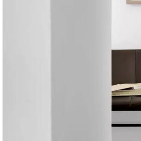
Georgsen
Instrukcje
montażu
Łatwy
montaż
Instrukcje
montażu
Do
pobrania
Karta
produktu
Materiały
Oparcie