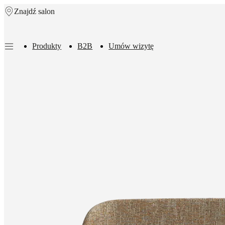
Znajdź salon
Skip to main content
Produkty
B2B
Umów wizytę
Produkty
Sofy
Krzesła
/
Fotele
Stoły
Przechowywanie
Łóżka
Outdoor
Lampy
Dywany
Dodatki
Ko
sof
Kolekcje
stołowe
Kolekcje
krzeseł
Fotele
Łóżka
Kolekcje
magazynowe
Kolekcje
akcesoriów
Kolekcja
tkanin
i
skór
Outlet
Pokoje
Pokoje
dzienne
Jadalnie
Sypialnie
Outdoor
Małe
przestrzenie
Domowe
biura
BoConcept
+
Helena
Christensen
Inspiracje
Obsługa
klienta
Kontakt
Dostawa
Pielęgnacja