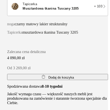
Tapicerka
+ 103
musztardowa tkanina Tuscany 3205
noga
czarny matowy lakier strukturalny
Tapicerka
musztardowa tkanina Tuscany 3205
Zalecana cena detaliczna
4 090,00 zł
Od 3 269,00 zł
Dodaj do koszyka
Spodziewana dostawa
8-10 tygodni
Jakość wymaga czasu — większość naszych mebli jest
produkowana na zamówienie i starannie tworzona specjalnie dla
Ciebie.