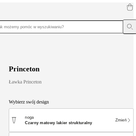
P
r
i
n
c
e
t
o
n
Ławka Princeton
Wybierz swój design
noga
Zmień
czarny matowy lakier strukturalny