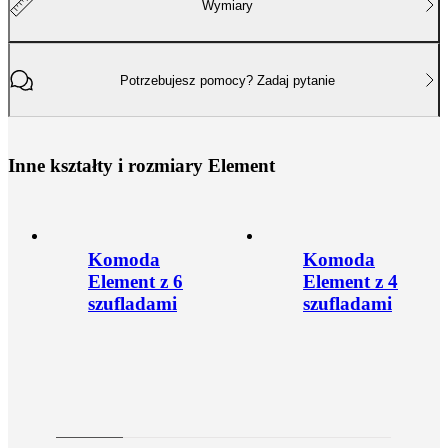
Wymiary
Potrzebujesz pomocy? Zadaj pytanie
I
n
n
e
k
s
z
t
a
ł
t
y
i
r
o
z
m
i
a
r
y
E
l
e
m
e
n
t
Komoda
Komoda
Element z 6
Element z 4
szufladami
szufladami