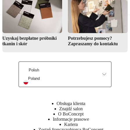
Wykończenie
powierzchni
Szafka
Uzyskaj bezpłatne próbniki
Potrzebujesz pomocy?
lakierowany
tkanin i skór
Zapraszamy do kontaktu
Szuflady
lakierowany
Noga/podstawa
Polish
proszkowany
Poland
BoConcept
A/S
Fabriksvej
4
Obsługa klienta
Znajdź salon
DK-
O BoConcept
6870
Informacje prasowe
Ølgod
Kariera
Dowiedz
Zostań franczyzobiorcą BoConcept