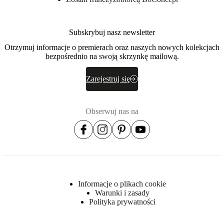
się więcej
Subskrybuj nasz newsletter
Numer
3790AB000708075
produktu
Otrzymuj informacje o premierach oraz naszych nowych kolekcjach
bezpośrednio na swoją skrzynkę mailową.
Zarejestruj się
Obserwuj nas na
Wymiary
i
ciężar
Głębokość
Informacje o plikach cookie
46½
Warunki i zasady
cm
Polityka prywatności
Wysokość