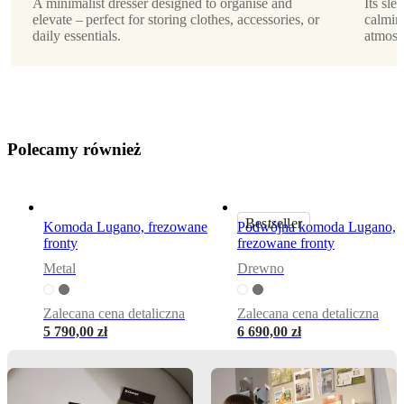
A minimalist dresser designed to organise and
Its sle
przez
elevate – perfect for storing clothes, accessories, or
calmin
daily essentials.
atmosp
Morten
Georgsen
Instrukcje
montażu
Łatwy
P
o
l
e
c
a
m
y
r
ó
w
n
i
e
ż
montaż
Instrukcje
montażu
Bestseller
Komoda Lugano, frezowane
Podwójna komoda Lugano,
fronty
frezowane fronty
Instrukcje
Metal
Drewno
montażu
Zalecana cena detaliczna
Zalecana cena detaliczna
5 790,00 zł
6 690,00 zł
Do
pobrania
Karta
produktu