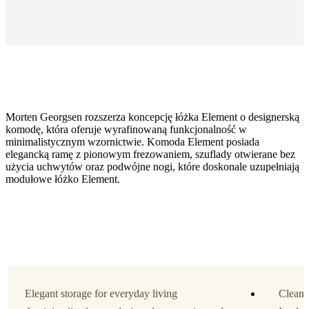
Morten Georgsen rozszerza koncepcję łóżka Element o designerską
komodę, która oferuje wyrafinowaną funkcjonalność w
minimalistycznym wzornictwie. Komoda Element posiada
elegancką ramę z pionowym frezowaniem, szuflady otwierane bez
użycia uchwytów oraz podwójne nogi, które doskonale uzupełniają
modułowe łóżko Element.
Materiał
naturalny
fornir
dębowy
amountOfDrawers
3
Elegant storage for everyday living
Clean 
Zaprojektowane