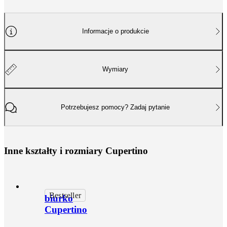
Informacje o produkcie
Wymiary
Potrzebujesz pomocy? Zadaj pytanie
I
n
n
e
k
s
z
t
a
ł
t
y
i
r
o
z
m
i
a
r
y
C
u
p
e
r
t
i
n
o
Bestseller
biurko
Cupertino