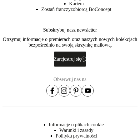
Instrukcje
Kariera
montażu
Zostań franczyzobiorcą BoConcept
Łatwy
montaż
Subskrybuj nasz newsletter
Instrukcje
montażu
Otrzymuj informacje o premierach oraz naszych nowych kolekcjach
bezpośrednio na swoją skrzynkę mailową.
Do
Zarejestruj się
pobrania
Karta
Obserwuj nas na
produktu
Wykończenie
powierzchni
Blat
Informacje o plikach cookie
lakierowany/lakierowany/lakierowany
Warunki i zasady
Polityka prywatności
Noga/podstawa