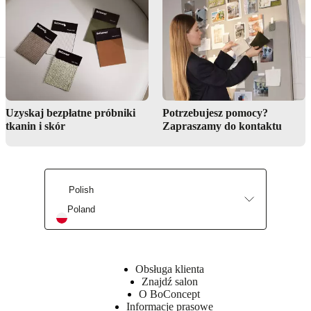
pracy
w
porządku,
zorganizowane
i
stylowe
Wbudowane
punkty
montażu
Uzyskaj bezpłatne próbniki
Potrzebujesz pomocy?
kabli
tkanin i skór
Zapraszamy do kontaktu
eliminują
bałagan
wizualny
i
zachowują
Polish
czystą
Poland
estetykę
biurka
Kształt
Obsługa klienta
prostokątny
Znajdź salon
O BoConcept
Informacje prasowe