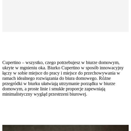
Cupertino – wszystko, czego potrzebujesz w biurze domowym,
ukryte w mgnieniu oka. Biurko Cupertino w sposób innowacyjny
łączy w sobie miejsce do pracy i miejsce do przechowywania w
ramach idealnego rozwiązania do biura domowego. Różne
przegródki w biurku ułatwiają utrzymanie porządku w biurze
domowym, a proste linie i smukłe proporcje zapewniają
Rozmiary
minimalistyczny wygląd przestrzeni biurowej.
W74½xS48xDł115½cm
noga
matowy
czarny
lakier