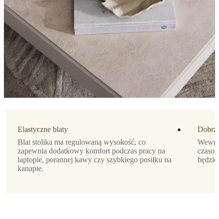
lakier
w
kolorze
szarego
popiołu
Zaprojektowane
przez
Morten
Georgsen
Najważniejsze
cechy
Z
Elastyczne blaty
Dobrze
wbudowanym
Blat stolika ma regulowaną wysokość, co
Wewnąt
schowkiem
zapewnia dodatkowy komfort podczas pracy na
czasop
laptopie, porannej kawy czy szybkiego posiłku na
będzie
Blaty
kanapie.
mogą
zostać
podniesione,
aby
zapewnić
lepszy