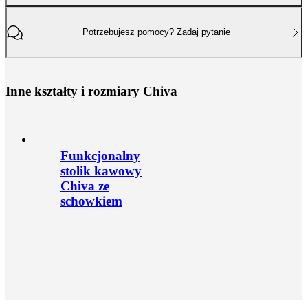
Potrzebujesz pomocy? Zadaj pytanie
I
n
n
e
k
s
z
t
a
ł
t
y
i
r
o
z
m
i
a
r
y
C
h
i
v
a
Funkcjonalny
stolik kawowy
Chiva ze
schowkiem