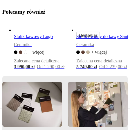
komfort
użytkowania
P
o
l
e
c
a
m
y
r
ó
w
n
i
e
ż
Kształt
prostokątny
Bestseller
Stolik kawowy Lugo
Stolik owalny do kawy Sant
Ceramika
Ceramika
Instrukcje
montażu
+ więcej
+ więcej
Trudny
Zalecana cena detaliczna
Zalecana cena detaliczna
montaż
3 990,00 zł
Od 1 290,00 zł
5 749,00 zł
Od 2 239,00 zł
Instrukcje
montażu
Instrukcje
montażu
Do
pobrania