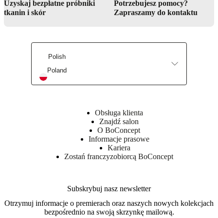
Uzyskaj bezpłatne próbniki
Potrzebujesz pomocy?
Karta
tkanin i skór
Zapraszamy do kontaktu
produktu
Wykończenie
Polish
powierzchni
Poland
Blat
lakierowany/frezowane
krawędzie
Noga/podstawa
Obsługa klienta
proszkowany
Znajdź salon
O BoConcept
Informacje prasowe
BoConcept
Kariera
A/S
Zostań franczyzobiorcą BoConcept
Fabriksvej
4
DK-
Subskrybuj nasz newsletter
6870
Ølgod
Otrzymuj informacje o premierach oraz naszych nowych kolekcjach
bezpośrednio na swoją skrzynkę mailową.
Dowiedz