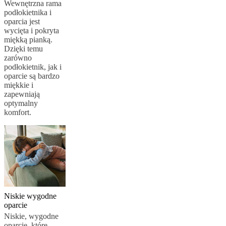
prawne
Bezpłatna
Wewnętrzna rama
Usługa
podłokietnika i
Projektowania
oparcia jest
Wnętrz
Zamów
wycięta i pokryta
bezpłatne
miękką pianką.
próbniki
Znajdź
Dzięki temu
salon
zarówno
BoConcept
O
podłokietnik, jak i
BoConcept
Wartości
Odpowiedzialność
oparcie są bardzo
firmy
Historia
Informacje
miękkie i
prasowe
Rzemiosło
zapewniają
i
optymalny
jakość
Poznaj
komfort.
naszych
projektantów
Personalizacja
Kariera
Standards
and
certifications
Deklaracja
dostępności
Zostań
franczyzobiorcą
Professionals
Trade
Program
Projects
Articles
and
news
Niskie wygodne
oparcie
Niskie, wygodne
oparcie, które