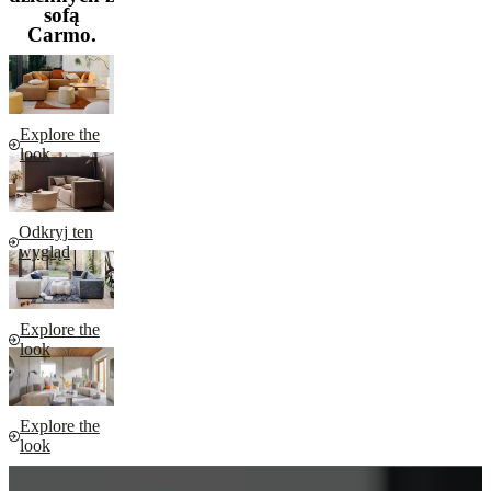
sofą
Carmo.
Explore the
look
Odkryj ten
wygląd
Explore the
look
Explore the
look