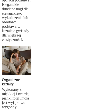
prawne
Bezpłatna
opcjach podstawy:
Usługa
Eleganckie
Projektowania
druciane nogi dla
Wnętrz
Zamów
eleganckiego
bezpłatne
wykończenia lub
próbniki
Znajdź
obrotowa
salon
podstawa w
BoConcept
O
kształcie gwiazdy
BoConcept
Wartości
Odpowiedzialność
dla większej
firmy
Historia
Informacje
elastyczności.
prasowe
Rzemiosło
i
jakość
Poznaj
naszych
projektantów
Personalizacja
Kariera
Standards
and
certifications
Deklaracja
dostępności
Zostań
franczyzobiorcą
Professionals
Trade
Organiczne
Program
Projects
Articles
kształty
and
Wykonany z
news
miękkiej i twardej
pianki fotel Imola
jest wyjątkowo
wygodny.