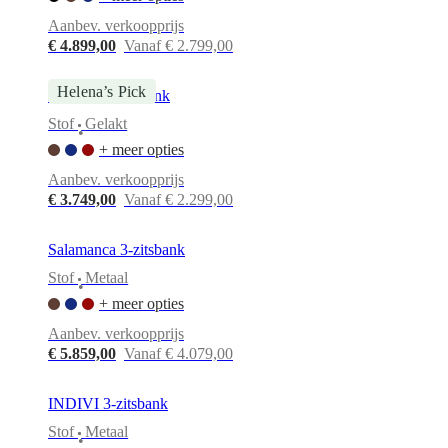
Aanbev. verkoopprijs
€ 4.899,00
Vanaf € 2.799,00
Helena’s Pick
Bellagio 3-zitsbank
Stof
Gelakt
•
+ meer opties
Aanbev. verkoopprijs
€ 3.749,00
Vanaf € 2.299,00
Salamanca 3-zitsbank
Stof
Metaal
•
+ meer opties
Aanbev. verkoopprijs
€ 5.859,00
Vanaf € 4.079,00
INDIVI 3-zitsbank
Stof
Metaal
•