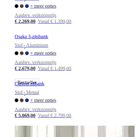
kennis
•
met
+ meer opties
onze
Aanbev. verkoopprijs
ontwerpers
Aangepast
€ 2.269,00
Vanaf € 1.399,00
aan
de
persoonlijke
Osaka 3-zitsbank
smaak
Carrière
Standards
and
Stof
Aluminium
•
certifications
Toegankelijkheidsverklaring
Word
+ meer opties
franchisenemer
Professionals
Trade
Program
Projects
Articles
Aanbev. verkoopprijs
and
€ 2.679,00
Vanaf € 1.499,00
news
Bestseller
Carlton zitbank
Stof
Metaal
•
+ meer opties
Aanbev. verkoopprijs
€ 5.069,00
Vanaf € 2.799,00