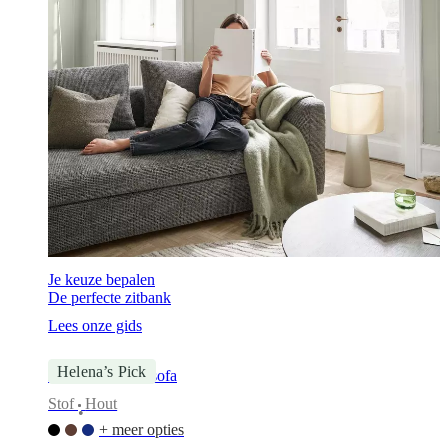
Je keuze bepalen
De perfecte zitbank
Lees onze gids
Helena’s Pick
Aarhus 3-seater sofa
Stof
Hout
•
+ meer opties