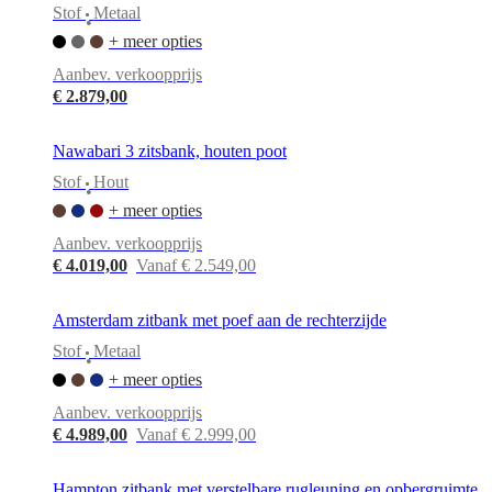
Stof
Metaal
•
+ meer opties
Aanbev. verkoopprijs
€ 2.879,00
Nawabari 3 zitsbank, houten poot
Stof
Hout
•
+ meer opties
Aanbev. verkoopprijs
€ 4.019,00
Vanaf € 2.549,00
Amsterdam zitbank met poef aan de rechterzijde
Stof
Metaal
•
+ meer opties
Aanbev. verkoopprijs
€ 4.989,00
Vanaf € 2.999,00
Hampton zitbank met verstelbare rugleuning en opbergruimte