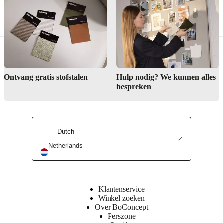
Buy designer 3 seater sofas
Ontvang gratis stofstalen
Hulp nodig? We kunnen alles
Voor altijd mooi
bespreken
Interieuradvies
Dutch
Winkel zoeken
Netherlands
Klantenservice
Winkel zoeken
Over BoConcept
Perszone