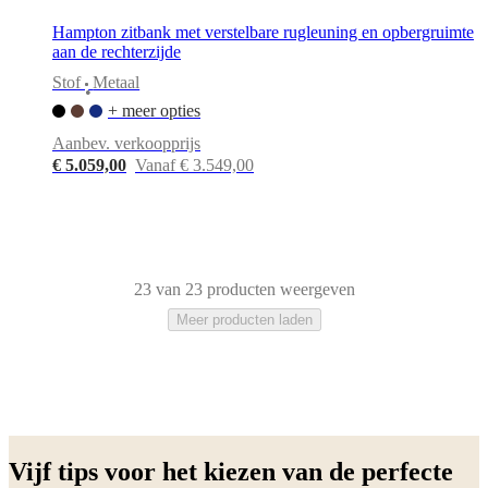
Hampton zitbank met verstelbare rugleuning en opbergruimte
aan de rechterzijde
Stof
Metaal
•
+ meer opties
Aanbev. verkoopprijs
€ 5.059,00
Vanaf € 3.549,00
23 van 23 producten weergeven
Meer producten laden
Beige
Blauw
Wit
Groen
Grijs
Bruin
Geel
Zwart
Rood
Stof
Metaal
Alumini
Vijf tips voor het kiezen van de perfecte