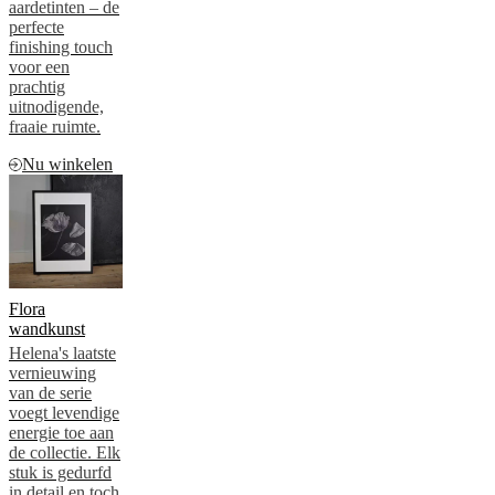
aardetinten – de
perfecte
finishing touch
voor een
prachtig
uitnodigende,
fraaie ruimte.
Nu winkelen
Flora
wandkunst
Helena's laatste
vernieuwing
van de serie
voegt levendige
energie toe aan
de collectie. Elk
stuk is gedurfd
in detail en toch