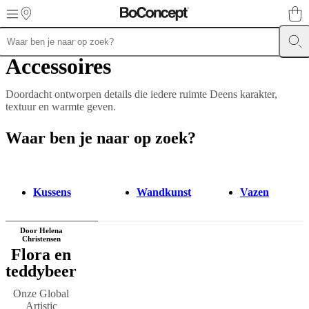
Skip to main content
Accessoires
Meubels
Zitbanken
Stoelen
Tafels
Kasten
Bedden
Outdoor
Lampen
Karpe
collections
Opslagcollecties
Accessoirescollecties
Stoffen-
en
Doordacht ontworpen details die iedere ruimte Deens karakter,
ledercollectie
Outlet
Kamers
Woonkamers
Eetkamers
Slaapkamers
Tuine
textuur en warmte geven.
en
terrassen
Kleine
Waar ben je naar op zoek?
ruimtes
Thuiskantoren
BoConcept
+
Helena
Christensen
Inspiratie
Klantenservice
Contact
Aflevering
Productonderh
instructies
Garantie
Juridisch
Interieuradvies
Gratis
Kussens
Wandkunst
Vazen
stalen
bestellen
Winkel
zoeken
Over
Door Helena
BoConcept
Waarden
Maatschappelijk
Christensen
verantwoord
Flora en
ondernemen
De
teddybeer
geschiedenis
Perszone
Vakmanschap
en
Onze Global
kwaliteit
Maak
Artistic