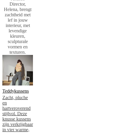
kennis
Director,
met
Helena, brengt
onze
zachtheid met
ontwerpers
Aangepast
lef in jouw
aan
interieur, met
de
levendige
persoonlijke
kleuren,
smaak
Carrière
Standards
sculpturale
and
vormen en
certifications
Toegankelijkheidsverklaring
Word
texturen.
franchisenemer
Professionals
Trade
Program
Projects
Articles
and
news
Teddykussens
Zacht, pluche
en
hartveroverend
stijlvol. Deze
knusse kussens
zijn verkrijgbaar
in vier warme,