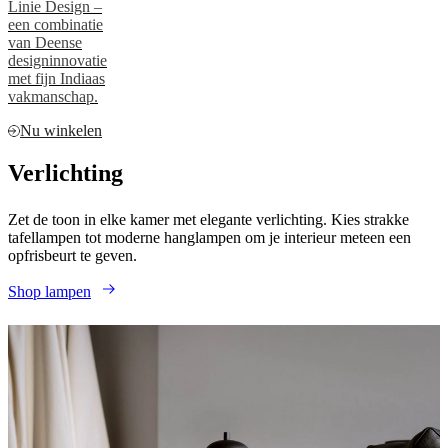
Linie Design –
een combinatie
van Deense
designinnovatie
met fijn Indiaas
vakmanschap.
Nu winkelen
Verlichting
Zet de toon in elke kamer met elegante verlichting. Kies strakke
tafellampen tot moderne hanglampen om je interieur meteen een
opfrisbeurt te geven.
Shop lampen