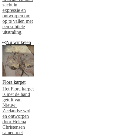
zacht in
expressie en
ontworpen om
op te vallen met
een subtiele
uitstraling.
Nu winkelen
Flora karpet
Het Flora karpet
is met de hand
getuft van
Nieuw-
Zeelandse wol
en ontworpen
door Helena
Christensen
samen met