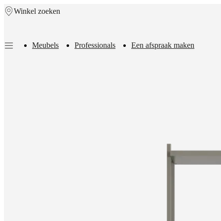
Winkel zoeken
Skip to main content
Meubels
Professionals
Een afspraak maken
Meubels
Zitbanken
Stoelen
Tafels
Kasten
Bedden
Outdoor
Lampen
Karpe
collections
Opslagcollecties
Accessoirescollecties
Stoffen-
en
ledercollectie
Outlet
Kamers
Woonkamers
Eetkamers
Slaapkamers
Tuine
en
terrassen
Kleine
ruimtes
Thuiskantoren
BoConcept
+
Helena
Christensen
Inspiratie
Klantenservice
Contact
Aflevering
Productonderh
instructies
Garantie
Juridisch
Interieuradvies
Gratis
stalen
bestellen
Winkel
zoeken
Over
BoConcept
Waarden
Maatschappelijk
verantwoord
ondernemen
De
geschiedenis
Perszone
Vakmanschap