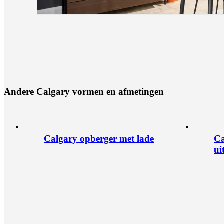
A
n
d
e
r
e
C
a
l
g
a
r
y
v
o
r
m
e
n
e
n
a
f
m
e
t
i
n
g
e
n
Calgary opberger met lade
Ca
ui