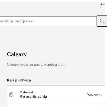
Fauteuils
Beds
C
a
l
g
a
r
y
Calgary opberger met uitklapbaar front
Kies je ontwerp
Materiaal
Wijzigen
mat asgrijs gelakt