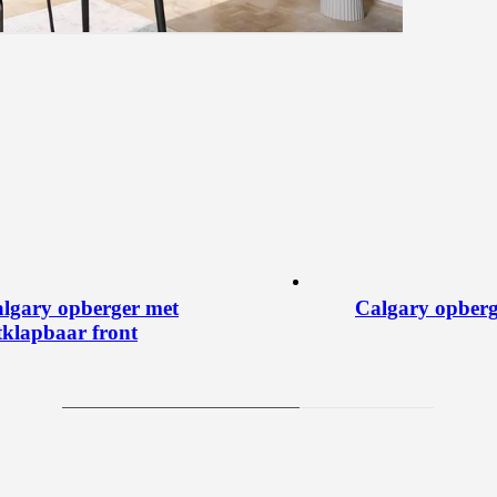
lgary opberger met
Calgary opberg
tklapbaar front