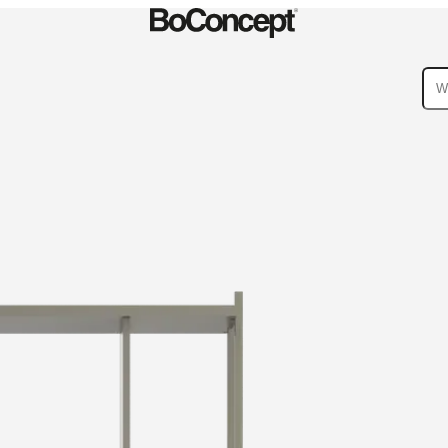
tten
Accessoires
Collecties
Bankcollecties
Tafelcollecties
Stoelencollecties
n
oud
Montage-