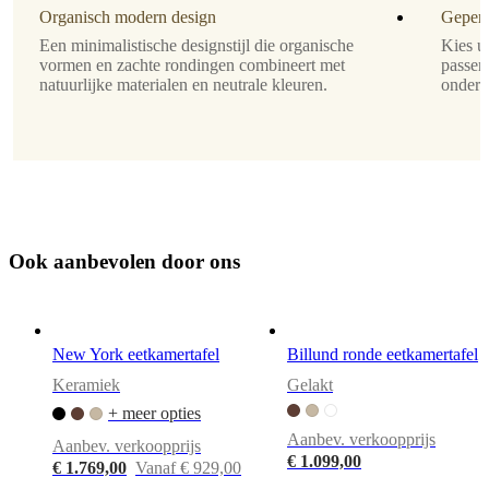
fineer
Organisch modern design
Gepers
Een minimalistische designstijl die organische
Kies ui
tafelblad
vormen en zachte rondingen combineert met
passen 
natuurlijke materialen en neutrale kleuren.
onders
donker
eiken
fineer
Ontworpen
door
Morten
Georgsen
O
o
k
a
a
n
b
e
v
o
l
e
n
d
o
o
r
o
n
s
Vorm
rond
New York eetkamertafel
Billund ronde eetkamertafel
Montage-
Keramiek
Gelakt
instructies
+ meer opties
Eenvoudige
Aanbev. verkoopprijs
montage
Aanbev. verkoopprijs
€ 1.099,00
€ 1.769,00
Vanaf € 929,00