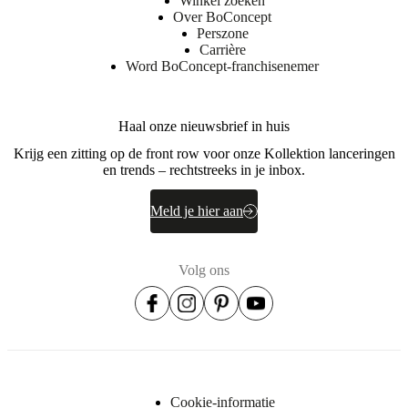
Winkel zoeken
A/S
Over BoConcept
Fabriksvej
Perszone
4
Carrière
Word BoConcept-franchisenemer
DK-
6870
Ølgod
Haal onze nieuwsbrief in huis
Meer
informatie
Krijg een zitting op de front row voor onze Kollektion lanceringen
en trends – rechtstreeks in je inbox.
3700T0880702702
Artikelnummer
Meld je hier aan
Volg ons
Cookie-informatie