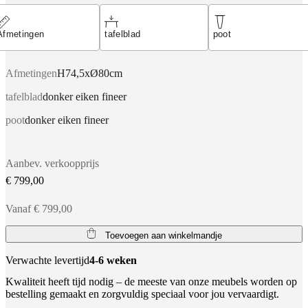
Afmetingen
tafelblad
poot
Afmetingen
H74,5xØ80cm
tafelblad
donker eiken fineer
poot
donker eiken fineer
Aanbev. verkoopprijs
€ 799,00
Vanaf € 799,00
Toevoegen aan winkelmandje
Verwachte levertijd
4-6 weken
Kwaliteit heeft tijd nodig – de meeste van onze meubels worden op
bestelling gemaakt en zorgvuldig speciaal voor jou vervaardigt.