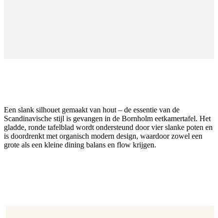
Een slank silhouet gemaakt van hout – de essentie van de
Scandinavische stijl is gevangen in de Bornholm eetkamertafel. Het
gladde, ronde tafelblad wordt ondersteund door vier slanke poten en
is doordrenkt met organisch modern design, waardoor zowel een
grote als een kleine dining balans en flow krijgen.
Afmetingen
H74,5xØ80cm
poot
donker
eiken