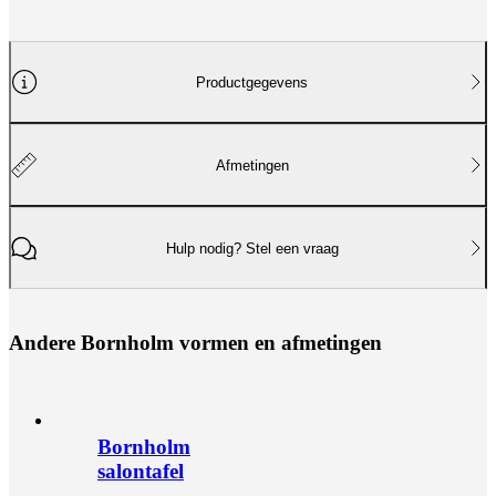
Productgegevens
Afmetingen
Hulp nodig? Stel een vraag
A
n
d
e
r
e
B
o
r
n
h
o
l
m
v
o
r
m
e
n
e
n
a
f
m
e
t
i
n
g
e
n
Bornholm
salontafel