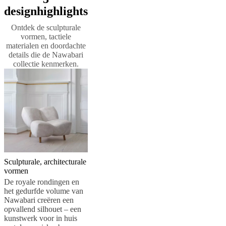
kennis
designhighlights
met
onze
Ontdek de sculpturale
ontwerpers
Aangepast
vormen, tactiele
aan
materialen en doordachte
de
details die de Nawabari
persoonlijke
collectie kenmerken.
smaak
Carrière
Standards
and
certifications
Toegankelijkheidsverklaring
Word
franchisenemer
Professionals
Trade
Program
Projects
Articles
and
news
Sculpturale, architecturale
vormen
De royale rondingen en
het gedurfde volume van
Nawabari creëren een
opvallend silhouet – een
kunstwerk voor in huis