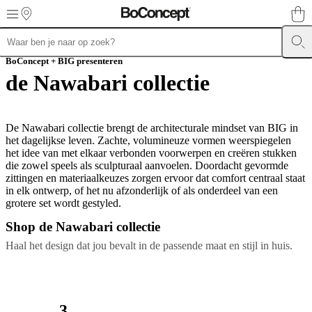
Skip to main content
Meubels
BoConcept + BIG presenteren
Zitbanken
Stoelen
Tafels
Kasten
Bedden
Outdoor
Lampen
Karpe
collections
Opslagcollecties
Accessoirescollecties
Stoffen-
de Nawabari collectie
en
ledercollectie
Outlet
Kamers
Woonkamers
Eetkamers
Slaapkamers
Tuine
en
terrassen
Kleine
De Nawabari collectie brengt de architecturale mindset van BIG in
ruimtes
Thuiskantoren
BoConcept
het dagelijkse leven. Zachte, volumineuze vormen weerspiegelen
+
het idee van met elkaar verbonden voorwerpen en creëren stukken
Helena
die zowel speels als sculpturaal aanvoelen. Doordacht gevormde
Christensen
Inspiratie
Klantenservice
Contact
Aflevering
Productonderh
zittingen en materiaalkeuzes zorgen ervoor dat comfort centraal staat
instructies
Garantie
Juridisch
Interieuradvies
Gratis
in elk ontwerp, of het nu afzonderlijk of als onderdeel van een
stalen
grotere set wordt gestyled.
bestellen
Winkel
zoeken
Over
Shop de Nawabari collectie
BoConcept
Waarden
Maatschappelijk
Haal het design dat jou bevalt in de passende maat en stijl in huis.
verantwoord
ondernemen
De
geschiedenis
Perszone
Vakmanschap
en
kwaliteit
Maak
3