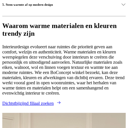
colours. Choose lamps that emit soft, warm light and place them
Shop accessoires
5. Stem warmte af op modern design
strategically around the room to create an inviting ambience. Table
lamps, floor lamps and pendant lights can all help emphasise
textures and create a relaxed atmosphere.
To keep the space feeling contemporary, pair warm materials with
furniture that features clean lines and elegant proportions. Danish
Waarom warme materialen en kleuren
Shop lampen
design is known for balancing comfort with simplicity, ensuring that
trendy zijn
warm interiors remain sophisticated and timeless rather than overly
rustic. Visit your nearest BoConcept store and explore our selection
of Danish design.
Interieurdesign evolueert naar ruimtes die prioriteit geven aan
comfort, welzijn en authenticiteit. Warme materialen en kleuren
Vind een vestiging in de buurt
weerspiegelen deze verschuiving door interieurs te creëren die
persoonlijk en uitnodigend aanvoelen. Natuurlijke materialen zoals
eiken, walnoot, wol en linnen voegen textuur en warmte toe aan
moderne ruimtes. Wie een BoConcept winkel bezoekt, kan deze
materialen, kleuren en afwerkingen van dichtbij ervaren. Deze trend
werkt vooral goed in open woonruimtes, waar het herhalen van
warme tinten en materialen helpt om een samenhangend en
evenwichtig interieur te creëren.
Dichtstbijzijnd filiaal zoeken