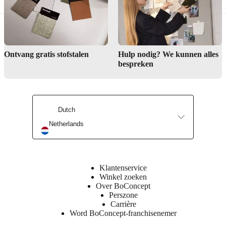
space feel more welcoming.
Furniture with natural finishes, soft fabrics and organic shapes
works best. Wooden tables, upholstered sofas and textured
accessories help create a cohesive warm interior.
Ontvang gratis stofstalen
Hulp nodig? We kunnen alles
bespreken
Dutch
Netherlands
Klantenservice
Winkel zoeken
Over BoConcept
Perszone
Carrière
Word BoConcept-franchisenemer