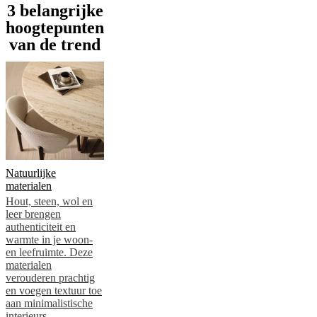
kennis
3 belangrijke
met
hoogtepunten
onze
ontwerpers
Aangepast
van de trend
aan
de
persoonlijke
smaak
Carrière
Standards
and
certifications
Toegankelijkheidsverklaring
Word
franchisenemer
Professionals
Trade
Program
Projects
Articles
and
news
Natuurlijke
materialen
Hout, steen, wol en
leer brengen
authenticiteit en
warmte in je woon-
en leefruimte. Deze
materialen
verouderen prachtig
en voegen textuur toe
aan minimalistische
interieurs.