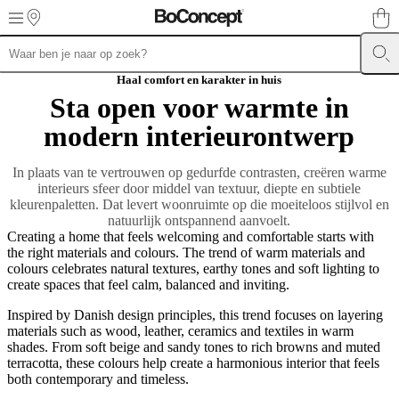
Skip to main content
Meubels
Zitbanken
Stoelen
Tafels
Kasten
Bedden
Outdoor
Lampen
Karpe
Haal comfort en karakter in huis
collections
Opslagcollecties
Accessoirescollecties
Stoffen-
Sta open voor warmte in
en
ledercollectie
Outlet
Kamers
Woonkamers
Eetkamers
Slaapkamers
Tuine
modern interieurontwerp
en
terrassen
Kleine
In plaats van te vertrouwen op gedurfde contrasten, creëren warme
ruimtes
Thuiskantoren
BoConcept
interieurs sfeer door middel van textuur, diepte en subtiele
+
kleurenpaletten. Dat levert woonruimte op die moeiteloos stijlvol en
Helena
natuurlijk ontspannend aanvoelt.
Christensen
Inspiratie
Klantenservice
Contact
Aflevering
Productonderh
Creating a home that feels welcoming and comfortable starts with
instructies
Garantie
Juridisch
Interieuradvies
Gratis
the right materials and colours. The trend of warm materials and
stalen
colours celebrates natural textures, earthy tones and soft lighting to
bestellen
Winkel
create spaces that feel calm, balanced and inviting.
zoeken
Over
BoConcept
Waarden
Maatschappelijk
Inspired by Danish design principles, this trend focuses on layering
verantwoord
materials such as wood, leather, ceramics and textiles in warm
ondernemen
De
shades. From soft beige and sandy tones to rich browns and muted
geschiedenis
Perszone
Vakmanschap
terracotta, these colours help create a harmonious interior that feels
en
both contemporary and timeless.
kwaliteit
Maak