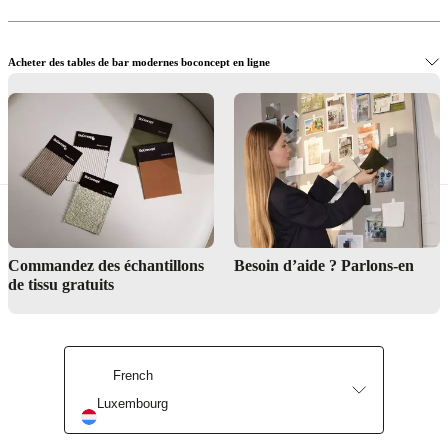
BoConcept
Valeurs
Responsabilité
de
l’entreprise
L’histoire
Espace
presse
Savoir-
See our bar stools
Acheter des tables de bar modernes boconcept en ligne
faire
et
qualité
Rencontre
avec
Idéales pour un usage professionnel
nos
designers
Personnalisation
Carrières
Standards
and
certifications
Déclaration
d’accessibilité
Devenir
franchisé
Professionals
Trade
Program
Projects
Articles
Commandez des échantillons
Besoin d’aide ? Parlons-en
and
de tissu gratuits
news
Find a store
French
Luxembourg