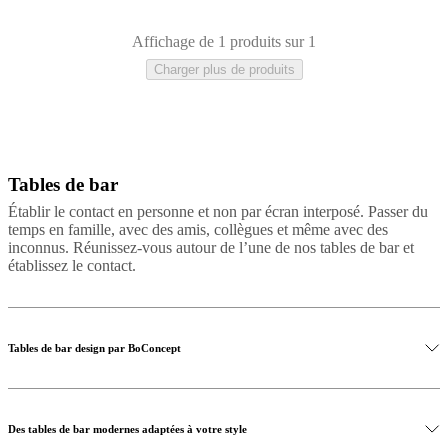
cuir
Mobiliers
d'exposition
Pièces
Séjours
Salles
à
Affichage de 1 produits sur 1
manger
Chambres
Aménagements
Charger plus de produits
extérieurs
Petits
espaces
Bureaux
BoConcept
+
Helena
Christensen
Inspiration
Service
clients
Contact
Délai
de
Tables de bar
Blanc
Laqué
livraison
Entretien
Établir le contact en personne et non par écran interposé. Passer du
des
temps en famille, avec des amis, collègues et même avec des
meubles
Instructions
inconnus. Réunissez-vous autour de l’une de nos tables de bar et
d’assemblage
Garantie
Juridique
Service
établissez le contact.
de
Décoration
d'Intérieur
Commandez
des
échantillons
Tables de bar design par BoConcept
gratuits
Trouver
un
magasin
À
propos
Des tables de bar modernes adaptées à votre style
de