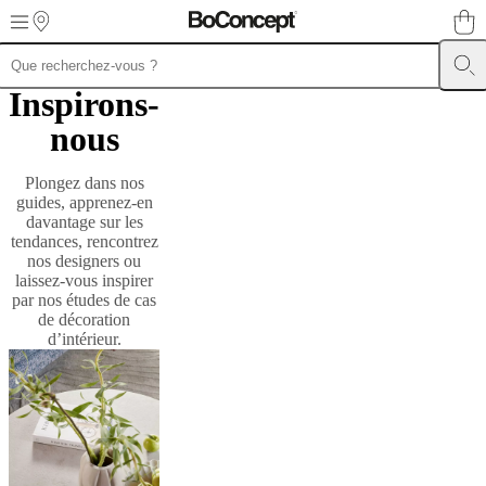
Skip to main content
Inspirons-
Meubles
Canapés
Chaises
/
nous
Fauteuils
Tables
Rangements
Lits
Meubles
d’extérieur
Luminaires
Tapis
Accessoires
Collections
Collections
de
Plongez dans nos
canapés
Collections
guides, apprenez-en
de
davantage sur les
tables
Collections
tendances, rencontrez
de
nos designers ou
chaises
laissez-vous inspirer
et
par nos études de cas
fauteuils
Collections
de décoration
de
d’intérieur.
fauteuils
Beds
collections
Collections
de
rangements
Collections
d’accessoires
Collection
tissu
et