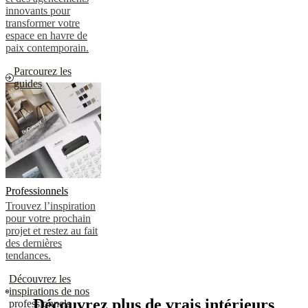
BoConcept
Valeurs
Responsabilité
innovants pour
de
transformer votre
l’entreprise
L’histoire
Espace
espace en havre de
presse
Savoir-
paix contemporain.
faire
et
Parcourez les
qualité
Rencontre
guides
avec
nos
designers
Personnalisation
Carrières
Standards
and
certifications
Déclaration
d’accessibilité
Devenir
franchisé
Professionals
Trade
Program
Projects
Articles
and
Professionnels
news
Trouvez l’inspiration
pour votre prochain
projet et restez au fait
des dernières
tendances.
Découvrez les
inspirations de nos
Découvrez plus de vrais intérieurs
professionnels