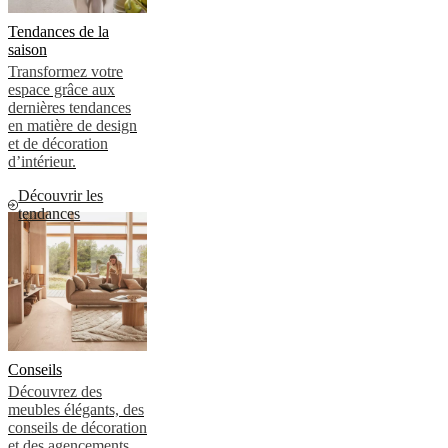
cuir
Mobiliers
d'exposition
Pièces
Séjours
Salles
Tendances de la
à
saison
manger
Chambres
Aménagements
Transformez votre
extérieurs
Petits
espace grâce aux
espaces
Bureaux
BoConcept
dernières tendances
+
en matière de design
Helena
et de décoration
Christensen
Inspiration
Service
d’intérieur.
clients
Contact
Délai
de
Découvrir les
livraison
Entretien
tendances
des
meubles
Instructions
d’assemblage
Garantie
Juridique
Service
de
Décoration
d'Intérieur
Commandez
des
échantillons
gratuits
Trouver
Conseils
un
Découvrez des
magasin
À
meubles élégants, des
propos
conseils de décoration
de
et des agencements