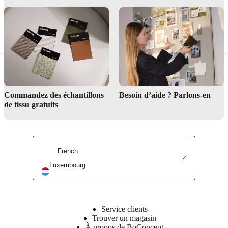
Canapés
Tables
Chaises
Commandez des échantillons
Besoin d’aide ? Parlons-en
de tissu gratuits
French
Luxembourg
Service clients
Trouver un magasin
À propos de BoConcept