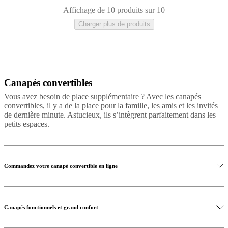
Affichage de 10 produits sur 10
Charger plus de produits
Canapés convertibles
Beige
Rouge
Marron
Vert
Bleu
Blanc
Gris
Jaune
Noir
Gris
foncé
Gris
Vous avez besoin de place supplémentaire ? Avec les canapés
clair
Tissu
Métal
Cuir
convertibles, il y a de la place pour la famille, les amis et les invités
de dernière minute. Astucieux, ils s’intègrent parfaitement dans les
petits espaces.
Commandez votre canapé convertible en ligne
Canapés fonctionnels et grand confort