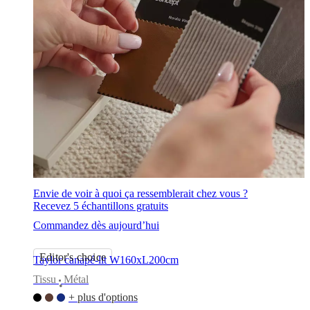
BoConcept
Valeurs
Responsabilité
de
l’entreprise
L’histoire
Espace
presse
Savoir-
faire
et
qualité
Rencontre
avec
nos
designers
Personnalisation
Carrières
Standards
and
certifications
Déclaration
d’accessibilité
Devenir
franchisé
Professionals
Trade
Program
Projects
Articles
and
Envie de voir à quoi ça ressemblerait chez vous ?
news
Recevez 5 échantillons gratuits
Commandez dès aujourd’hui
Editor's choice
Taylor canapé-lit W160xL200cm
Tissu
Métal
•
+ plus d'options