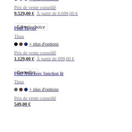
Prix de vente conseillé
9.529,00 €
À partir de 6.699,00 €
Editor's choice
Pouf Taylor
Tissu
+ plus d'options
Prix de vente conseillé
1.129,00 €
À partir de 699,00 €
Bestseller
Pouf Xtra avec fonction lit
Tissu
+ plus d'options
Prix de vente conseillé
549,00 €