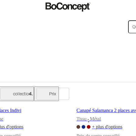
collection
Prix
aces Indivi
Canapé Salamanca 2 places av
ne
Tissu
Métal
•
lus d'options
+ plus d'options
te conseillé
Prix de vente conseillé