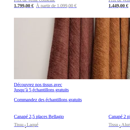
tissu
1.799,00 €
À partir de 1.099,00 €
1.449,00 €
et
cuir
Mobiliers
d'exposition
Pièces
Séjours
Salles
à
manger
Chambres
Aménagements
extérieurs
Petits
espaces
Bureaux
BoConcept
+
Helena
Christensen
Inspiration
Service
clients
Contact
Délai
de
livraison
Entretien
des
meubles
Instructions
Découvrez nos tissus avec
d’assemblage
Garantie
Juridique
Service
Jusqu’à 5 échantillons gratuits
de
Décoration
Commandez des échantillons gratuits
d'Intérieur
Commandez
des
échantillons
Canapé 2,5 places Bellagio
Canapé 2 p
gratuits
Trouver
un
Tissu
Laqué
Tissu
Alu
•
•
magasin
À