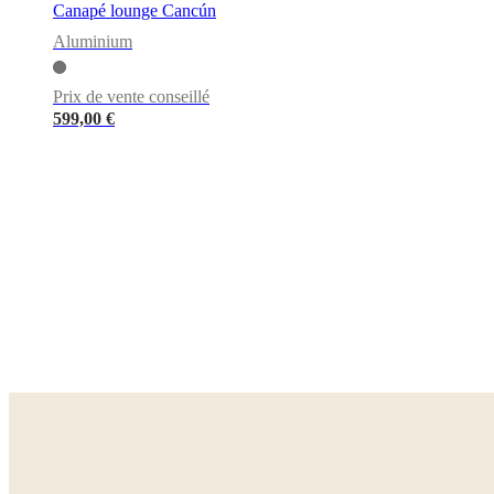
Canapé lounge Cancún
Aluminium
Prix de vente conseillé
599,00 €
Beige
Marron
Gris
clair
Gris
Vert
Blanc
Bleu
Jaune
Rouge
Noir
Gris
foncé
Tissu
Métal
Chêne
Aluminium
Laqué
Bois
Acier
Cuir