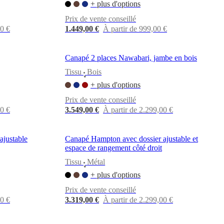
+ plus d'options
Prix de vente conseillé
00 €
1.449,00 €
À partir de 999,00 €
Canapé 2 places Nawabari, jambe en bois
Tissu
Bois
•
+ plus d'options
Prix de vente conseillé
00 €
3.549,00 €
À partir de 2.299,00 €
ajustable
Canapé Hampton avec dossier ajustable et
espace de rangement côté droit
Tissu
Métal
•
+ plus d'options
Prix de vente conseillé
00 €
3.319,00 €
À partir de 2.299,00 €