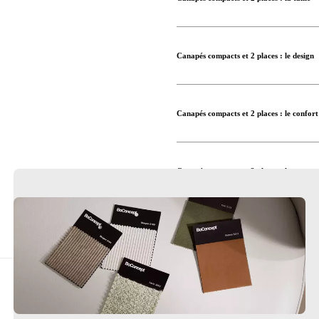
Consultez notre guide d’achat 
Canapés compacts et 2 places : le design
Canapés compacts et 2 places : le confort
Canapés compacts et 2 places : la texture
Canapés compacts et 2 places : la couleur