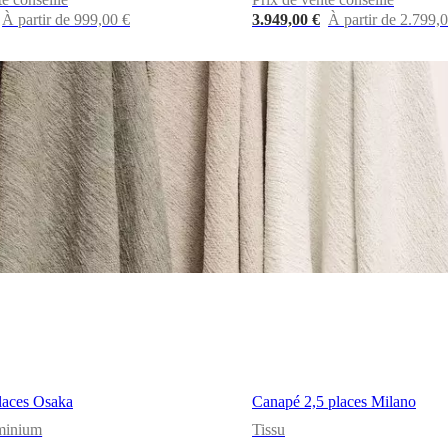
À partir de 999,00 €
3.949,00 €
À partir de 2.799,
laces Osaka
Canapé 2,5 places Milano
minium
Tissu