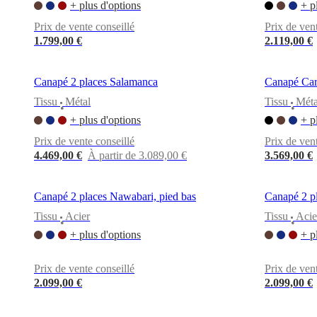
+ plus d'options
+ p
propos
de
Prix de vente conseillé
Prix de ven
BoConcept
Valeurs
Responsabilité
1.799,00 €
2.119,00 €
de
l’entreprise
L’histoire
Espace
presse
Savoir-
Canapé 2 places Salamanca
Canapé Car
faire
et
Tissu
Métal
Tissu
Méta
•
•
qualité
Rencontre
+ plus d'options
+ p
avec
nos
Prix de vente conseillé
Prix de ven
designers
Personnalisation
Carrières
Standards
4.469,00 €
À partir de 3.089,00 €
3.569,00 €
and
certifications
Déclaration
d’accessibilité
Devenir
Canapé 2 places Nawabari, pied bas
Canapé 2 pl
franchisé
Professionals
Trade
Program
Projects
Articles
Tissu
Acier
Tissu
Acie
•
•
and
+ plus d'options
+ p
news
Prix de vente conseillé
Prix de ven
2.099,00 €
2.099,00 €