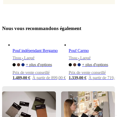
Henrik
Pedersen
Instructions
d’assemblage
N
o
u
s
v
o
u
s
r
e
c
o
m
m
a
n
d
o
n
s
é
g
a
l
e
m
e
n
t
Montage
facile
Instructions
Pouf indépendant Bergamo
Pouf Carmo
d’assemblage
Tissu
Laqué
Tissu
Laqué
•
•
+ plus d'options
+ plus d'options
Téléchargements
Prix de vente conseillé
Prix de vente conseillé
1.489,00 €
À partir de 899,00 €
1.339,00 €
À partir de 719,0
Fiche
descriptive
Matériaux
Cadre