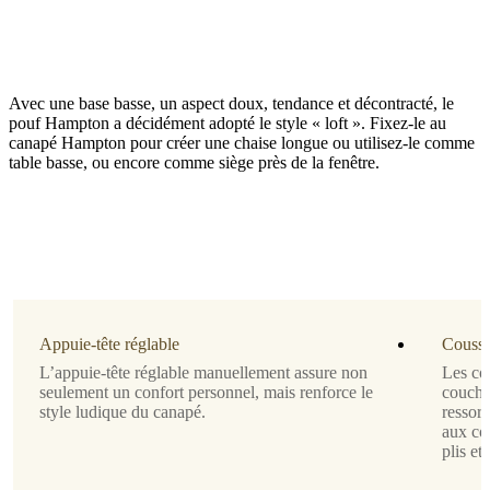
Avec une base basse, un aspect doux, tendance et décontracté, le
pouf Hampton a décidément adopté le style « loft ». Fixez-le au
canapé Hampton pour créer une chaise longue ou utilisez-le comme
table basse, ou encore comme siège près de la fenêtre.
Piètement
noir
Capitonnage
tissu
Napoli
Appuie-tête réglable
Coussi
bleu
L’appuie-tête réglable manuellement assure non
Les co
foncé
seulement un confort personnel, mais renforce le
couche
2257
style ludique du canapé.
ressor
aux cou
Design
plis et
par