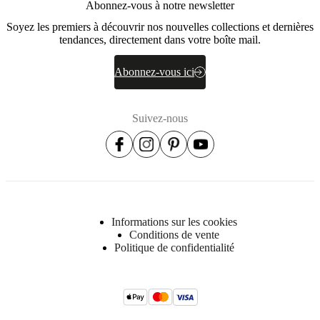
densité
Abonnez-vous à notre newsletter
35
Soyez les premiers à découvrir nos nouvelles collections et dernières
kg/m3
tendances, directement dans votre boîte mail.
/
ressorts
ensachés
Abonnez-vous ici
/
ouate
Suspension
Suivez-nous
Ressorts
acier
Nozag
Upholstery
composition
79%
coton
Informations sur les cookies
21%
Conditions de vente
polyester
Politique de confidentialité
BoConcept
A/S
Fabriksvej
4