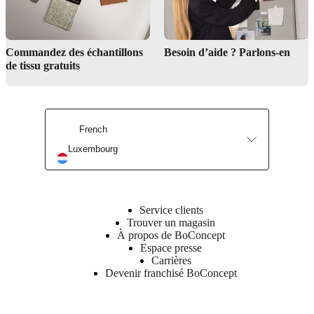
Pin
massif
/
panneau
Commandez des échantillons
Besoin d’aide ? Parlons-en
de
de tissu gratuits
particules
/
contre-
plaqué
/
French
mousse
haute
Luxembourg
résilience
densité
37
kg/m3
Service clients
Assise
Trouver un magasin
Mousse
À propos de BoConcept
Haute
Espace presse
résilience
Carrières
modifiée
Devenir franchisé BoConcept
pour
la
combustion