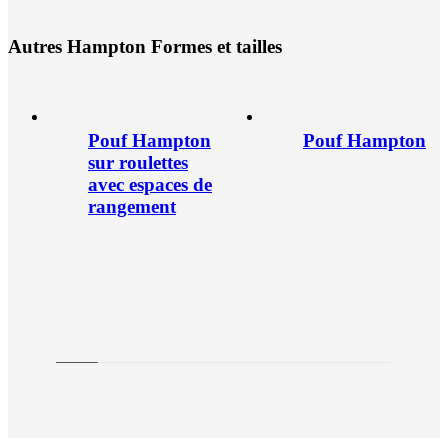
A
u
t
r
e
s
H
a
m
p
t
o
n
F
o
r
m
e
s
e
t
t
a
i
l
l
e
s
Pouf Hampton
Pouf Hampton
sur roulettes
avec espaces de
rangement