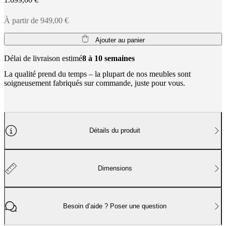
BoConcept
Valeurs
Responsabilité
de
l’entreprise
L’histoire
Espace
À partir de 949,00 €
presse
Savoir-
faire
Ajouter au panier
et
qualité
Rencontre
Délai de livraison estimé
8 à 10 semaines
avec
La qualité prend du temps – la plupart de nos meubles sont
nos
soigneusement fabriqués sur commande, juste pour vous.
designers
Personnalisation
Carrières
Standards
and
certifications
Déclaration
d’accessibilité
Devenir
franchisé
Professionals
Trade
Program
Projects
Articles
Détails du produit
and
news
Dimensions
Besoin d’aide ? Poser une question