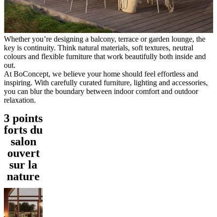
cuir
Mobiliers
d'exposition
Pièces
Séjours
Salles
à
manger
Chambres
Aménagements
extérieurs
Petits
Whether you’re designing a balcony, terrace or garden lounge, the
espaces
Bureaux
BoConcept
key is continuity. Think natural materials, soft textures, neutral
+
colours and flexible furniture that work beautifully both inside and
Helena
out.
Christensen
Inspiration
Service
At BoConcept, we believe your home should feel effortless and
clients
Contact
Délai
inspiring. With carefully curated furniture, lighting and accessories,
de
you can blur the boundary between indoor comfort and outdoor
livraison
Entretien
relaxation.
des
meubles
Instructions
3 points
d’assemblage
Garantie
Juridique
Service
forts du
de
salon
Décoration
d'Intérieur
Commandez
ouvert
des
sur la
échantillons
nature
gratuits
Trouver
un
magasin
À
propos
de