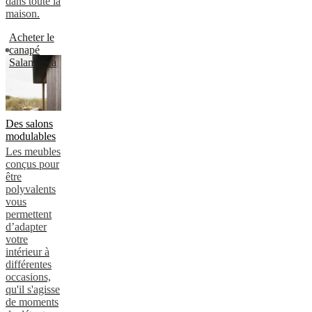
dans toute la
maison.
Acheter le
canapé
Salamanca
Des salons
modulables
Les meubles
conçus pour
être
polyvalents
vous
permettent
d’adapter
votre
intérieur à
différentes
occasions,
qu'il s'agisse
de moments