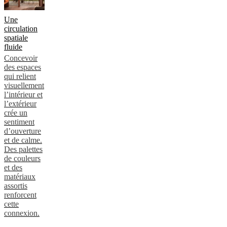
BoConcept
Valeurs
Responsabilité
de
l’entreprise
L’histoire
Espace
Une
presse
Savoir-
circulation
faire
spatiale
et
fluide
qualité
Rencontre
Concevoir
avec
des espaces
nos
qui relient
designers
Personnalisation
Carrières
Standards
visuellement
and
l’intérieur et
certifications
Déclaration
l’extérieur
d’accessibilité
Devenir
crée un
franchisé
Professionals
Trade
sentiment
Program
Projects
Articles
d’ouverture
and
et de calme.
news
Des palettes
de couleurs
et des
matériaux
assortis
renforcent
cette
connexion.