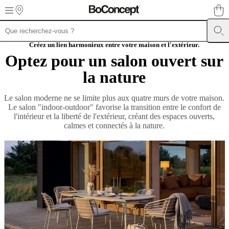
Skip to main content
Meubles
Créez un lien harmonieux entre votre maison et l'extérieur.
Canapés
Chaises
/
Optez pour un salon ouvert sur
Fauteuils
Tables
Rangements
Lits
Meubles
la nature
d’extérieur
Luminaires
Tapis
Accessoires
Collections
Collections
de
canapés
Collections
Le salon moderne ne se limite plus aux quatre murs de votre maison.
de
Le salon "indoor-outdoor" favorise la transition entre le confort de
tables
Collections
l'intérieur et la liberté de l'extérieur, créant des espaces ouverts,
de
calmes et connectés à la nature.
chaises
et
fauteuils
Collections
de
fauteuils
Beds
collections
Collections
de
rangements
Collections
d’accessoires
Collection
tissu
et