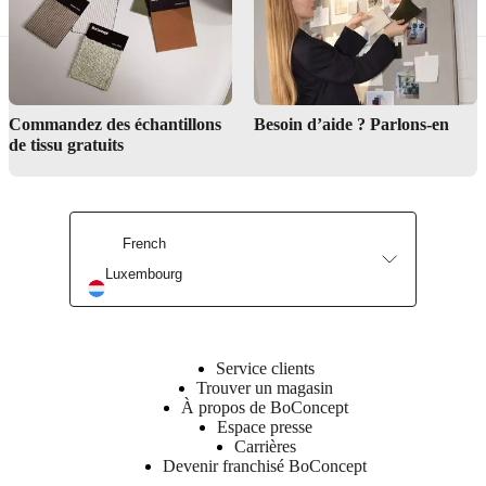
Yes. Even small balconies or patios can benefit from this concept.
Choose compact furniture, use vertical greenery and keep the colour
palette cohesive with your interior. Our stylists can help you create
the indoor-outdoor living that matches your space.
Commandez des échantillons
Besoin d’aide ? Parlons-en
Demandez de l’aide à nos décorateurs d’intérieur
de tissu gratuits
French
Luxembourg
Service clients
Trouver un magasin
À propos de BoConcept
Espace presse
Carrières
Devenir franchisé BoConcept