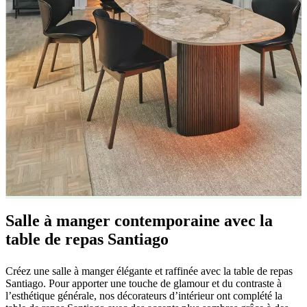
cuir
Mobiliers
d'exposition
Pièces
Séjours
Salles
à
manger
Chambres
Aménagements
extérieurs
Petits
espaces
Bureaux
BoConcept
+
Helena
Christensen
Inspiration
Service
clients
Contact
Délai
de
livraison
Entretien
des
meubles
Instructions
d’assemblage
Garantie
Juridique
Service
de
Décoration
d'Intérieur
Commandez
Salle à manger contemporaine avec la
des
échantillons
table de repas Santiago
gratuits
Trouver
un
Créez une salle à manger élégante et raffinée avec la table de repas
magasin
À
Santiago. Pour apporter une touche de glamour et du contraste à
propos
l’esthétique générale, nos décorateurs d’intérieur ont complété la
de