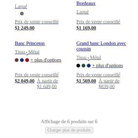
Bordeaux
et
Laqué
cuir
Mobiliers
Laqué
d'exposition
Pièces
Séjours
Salles
à
Prix de vente conseillé
Prix de vente conseillé
manger
Chambres
Aménagements
$1 249,00
$1 169,00
extérieurs
Petits
espaces
Bureaux
BoConcept
Banc Princeton
Grand banc London avec
+
coussin
Helena
Tissu
Métal
•
Christensen
Inspiration
Service
Tissu
Métal
+ plus d'options
•
clients
Contact
Délai
+ plus d'options
de
livraison
Entretien
Prix de vente conseillé
Prix de vente conseillé
des
$2 049,00
À partir de
$1 569,00
À partir de
meubles
Instructions
$1 649,00
$839,00
d’assemblage
Garantie
Juridique
Service
de
Décoration
d'Intérieur
Commandez
des
échantillons
gratuits
Trouver
Affichage de 6 produits sur 6
un
Charger plus de produits
magasin
À
propos