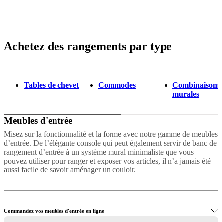
de
BoConcept
Valeurs
Responsabilité
de
l’entreprise
L’histoire
Espace
Achetez des rangements par type
Gris
Blanc
Jaune
Beige
Marron
Vert
Noir
Rouge
Bleu
Laqué
Tissu
Métal
Cu
presse
Savoir-
faire
et
qualité
Rencontre
avec
Tables de chevet
Commodes
Combinaisons
nos
murales
designers
Personnalisation
Carrières
Standards
and
certifications
Déclaration
Meubles d'entrée
d’accessibilité
Devenir
franchisé
Professionals
Trade
Misez sur la fonctionnalité et la forme avec notre gamme de meubles
Program
Projects
Articles
d’entrée. De l’élégante console qui peut également servir de banc de
and
rangement d’entrée à un système mural minimaliste que vous
news
pouvez utiliser pour ranger et exposer vos articles, il n’a jamais été
aussi facile de savoir aménager un couloir.
Commandez vos meubles d'entrée en ligne