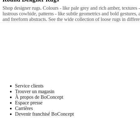
propos
Shop designer rugs. Colours - like pale grey and rich amber, textures 
de
lustrous cowhide, patterns - like subtle geometrics and bold gestures, 
BoConcept
Valeurs
Responsabilité
and freeform abstracts. See the wide collection of loose rugs in differe
de
l’entreprise
L’histoire
Espace
presse
Savoir-
faire
et
qualité
Rencontre
avec
nos
designers
Personnalisation
Carrières
Standards
and
certifications
Déclaration
d’accessibilité
Devenir
Service clients
franchisé
Professionals
Trade
Trouver un magasin
Program
Projects
Articles
À propos de BoConcept
and
Espace presse
news
Carrières
Devenir franchisé BoConcept