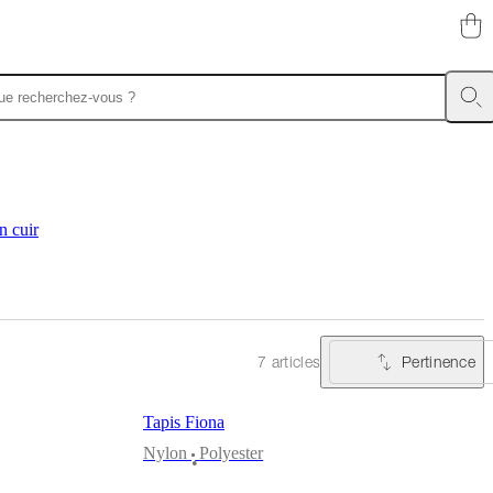
n cuir
Pertinence
7 articles
Tapis Fiona
Nylon
Polyester
•