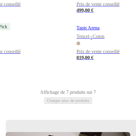
te conseillé
Prix de vente conseillé
499,00 €
Pick
t Art
Tapis Arena
Tencel
Coton
•
te conseillé
Prix de vente conseillé
819,00 €
Affichage de 7 produits sur 7
Charger plus de produits
gulaire