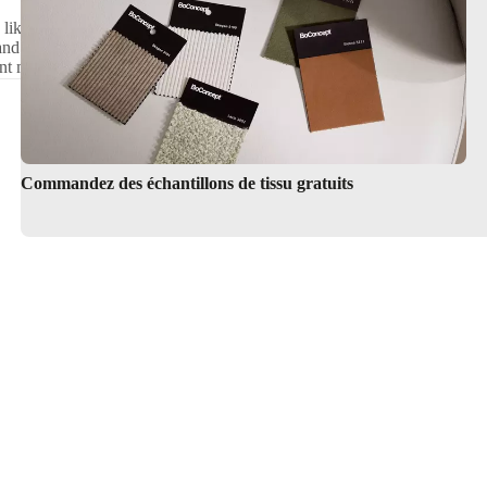
- like luxurious shag and
Premium Round Rugs by BoConcept
and shapes - like classic rounds
nt materials, sizes and shapes.
Commandez des échantillons de tissu gratuits