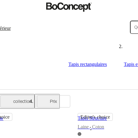
érieur
Tapis rectangulaires
Tapis e
collection
Prix
hoice
Editor's choice
ow
Tapis Structure
Laine
Coton
•