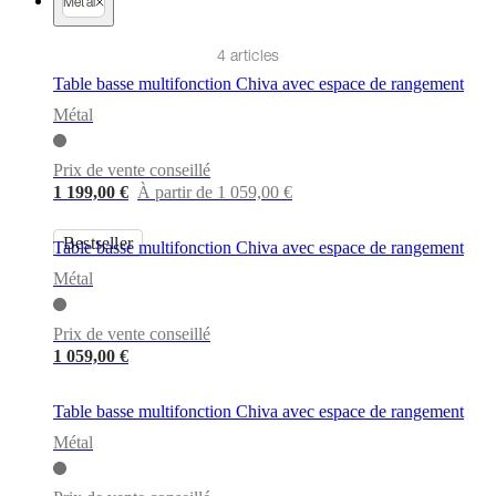
cuir
Mobiliers
Métal
d'exposition
Pièces
Séjours
Salles
à
4 articles
manger
Chambres
Aménagements
extérieurs
Petits
Table basse multifonction Chiva avec espace de rangement
espaces
Bureaux
BoConcept
Métal
+
Helena
Christensen
Inspiration
Service
Prix de vente conseillé
clients
Contact
Délai
1 199,00 €
À partir de 1 059,00 €
de
livraison
Entretien
des
Bestseller
Table basse multifonction Chiva avec espace de rangement
meubles
Instructions
Métal
d’assemblage
Garantie
Juridique
Service
de
Décoration
Prix de vente conseillé
d'Intérieur
Commandez
1 059,00 €
des
échantillons
gratuits
Trouver
Table basse multifonction Chiva avec espace de rangement
un
magasin
À
Métal
propos
de