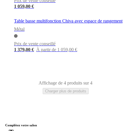
Prix de vente conseillé
BoConcept
Valeurs
Responsabilité
de
1 059,00 €
l’entreprise
L’histoire
Espace
presse
Savoir-
Table basse multifonction Chiva avec espace de rangement
faire
et
Métal
qualité
Rencontre
avec
nos
Prix de vente conseillé
designers
Personnalisation
Carrières
Standards
1 379,00 €
À partir de 1 059,00 €
and
certifications
Déclaration
d’accessibilité
Devenir
franchisé
Professionals
Trade
Program
Projects
Articles
and
Affichage de 4 produits sur 4
news
Charger plus de produits
Noir
Marron
Gris
Bois
Chêne
Travertin
Céramique
Laqué
Verre
Béton
Alu
Complétez votre salon