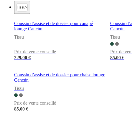
tissu
Tissu
et
cuir
Mobiliers
d'exposition
Pièces
Séjours
Salles
Coussin d’assise et de dossier pour canapé
Coussin d’a
à
lounge Cancún
Cancún
manger
Chambres
Aménagements
extérieurs
Petits
Tissu
Tissu
espaces
Bureaux
BoConcept
+
Prix de vente conseillé
Prix de ven
Helena
Christensen
Inspiration
Service
229,00 €
85,00 €
clients
Contact
Délai
de
livraison
Entretien
Coussin d’assise et de dossier pour chaise lounge
des
Cancún
meubles
Instructions
Tissu
d’assemblage
Garantie
Juridique
Service
de
Décoration
Prix de vente conseillé
d'Intérieur
Commandez
85,00 €
des
échantillons
gratuits
Trouver
un
magasin
À