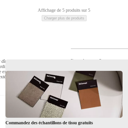
Affichage de 5 produits sur 5
Charger plus de produits
Une touche personnelle pour votre espace
 dîner, vous détendre et
in et de terrasse élégants.
ce extérieur pour manger, vous
xtérieur doit être aussi élégant
Artisanat pour la vie en plein air
Commandez des échantillons de tissu gratuits