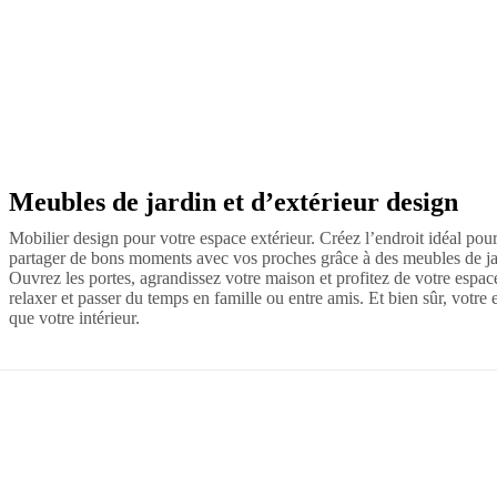
propos
de
BoConcept
Valeurs
Responsabilité
de
l’entreprise
L’histoire
Espace
presse
Savoir-
faire
et
qualité
Rencontre
Meubles de jardin et d’extérieur design
Vert
Gris
Métal
Aluminium
Tissu
avec
nos
Mobilier design pour votre espace extérieur. Créez l’endroit idéal pour
designers
Personnalisation
Carrières
Standards
partager de bons moments avec vos proches grâce à des meubles de jard
and
Ouvrez les portes, agrandissez votre maison et profitez de votre espa
certifications
Déclaration
relaxer et passer du temps en famille ou entre amis. Et bien sûr, votre e
d’accessibilité
Devenir
que votre intérieur.
franchisé
Professionals
Trade
Program
Projects
Articles
and
news