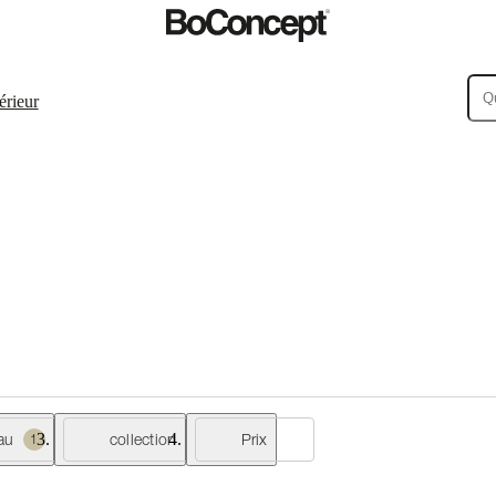
érieur
au
collection
Prix
1