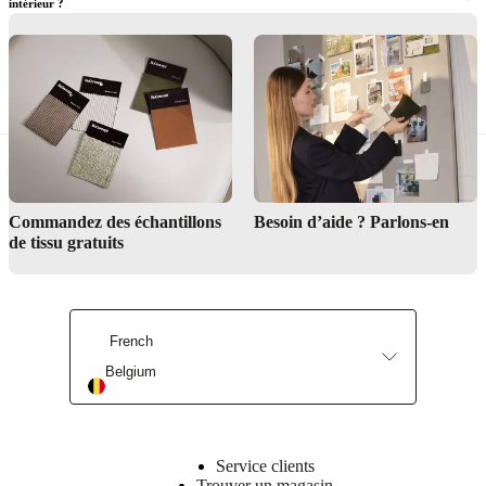
intérieur ?
Puis-je acheter des lampes de table BoConcept en magasin ?
Commandez des échantillons
Besoin d’aide ? Parlons-en
de tissu gratuits
Service de design d’intérieur
Trouver un magasin
French
Belgium
Service clients
Trouver un magasin