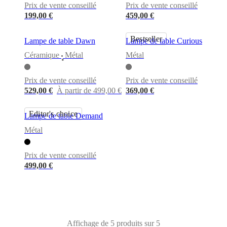
cuir
Mobiliers
Prix de vente conseillé
Prix de vente conseillé
d'exposition
Pièces
Séjours
Salles
199,00 €
459,00 €
à
manger
Chambres
Aménagements
extérieurs
Petits
Bestseller
Lampe de table Dawn
Lampe de table Curious
espaces
Bureaux
BoConcept
+
Céramique
Métal
Métal
•
Helena
Christensen
Inspiration
Service
Prix de vente conseillé
Prix de vente conseillé
clients
Contact
Délai
529,00 €
À partir de 499,00 €
369,00 €
de
livraison
Entretien
des
Editor's choice
Lampe de table Demand
meubles
Instructions
d’assemblage
Garantie
Juridique
Service
Métal
de
Décoration
d'Intérieur
Commandez
Prix de vente conseillé
des
499,00 €
échantillons
gratuits
Trouver
un
magasin
À
propos
de
Affichage de 5 produits sur 5