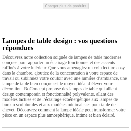
BoConcept
Valeurs
Responsabilité
de
Charger plus de produits
l’entreprise
L’histoire
Espace
presse
Savoir-
faire
et
qualité
Rencontre
avec
Lampes de table design : vos questions
Noir
Gris
Marron
Verre
nos
transparent
Métal
Verre
Céramique
Marbre
répondues
designers
Personnalisation
Carrières
Standards
and
Découvrez notre collection soignée de lampes de table modernes,
certifications
Déclaration
conçues pour apporter un éclairage fonctionnel et des accents
d’accessibilité
Devenir
raffinés à votre intérieur. Que vous aménagiez un coin lecture cosy
franchisé
Professionals
Trade
dans la chambre, ajoutiez de la concentration à votre espace de
Program
Projects
Articles
travail ou sublimiez votre couloir avec une lumière d’ambiance, une
and
lampe de table bien conçue est le moyen idéal d’élever votre
news
décoration. BoConcept propose des lampes de table qui allient
design contemporain et fonctionnalité polyvalente, allant des
modèles tactiles et de l’éclairage écoénergétique aux lampes de
bureau sculpturales et aux modèles minimalistes pour table de
chevet. Découvrez comment la lampe idéale peut transformer votre
pièce en un espace plus atmosphérique, intime et bien éclairé.