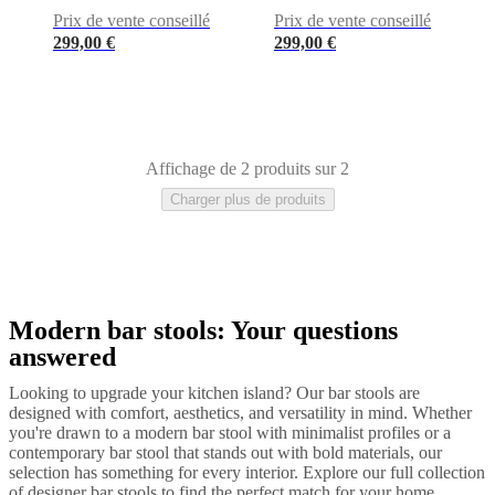
cuir
Mobiliers
Prix de vente conseillé
Prix de vente conseillé
d'exposition
Pièces
Séjours
Salles
à
299,00 €
299,00 €
manger
Chambres
Aménagements
extérieurs
Petits
espaces
Bureaux
BoConcept
+
Helena
Christensen
Inspiration
Service
Affichage de 2 produits sur 2
clients
Contact
Délai
de
Charger plus de produits
livraison
Entretien
des
meubles
Instructions
d’assemblage
Garantie
Juridique
Service
de
Décoration
Modern bar stools: Your questions
Noir
Gris
Blanc
Tissu
Métal
Plastique
Bois
Cuir
d'Intérieur
Commandez
answered
des
échantillons
Looking to upgrade your kitchen island? Our bar stools are
gratuits
Trouver
designed with comfort, aesthetics, and versatility in mind. Whether
un
you're drawn to a modern bar stool with minimalist profiles or a
magasin
À
contemporary bar stool that stands out with bold materials, our
propos
selection has something for every interior. Explore our full collection
de
of designer bar stools to find the perfect match for your home.