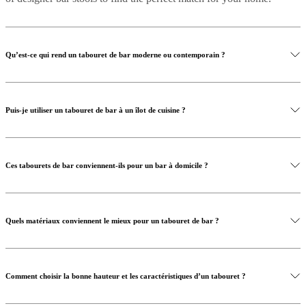
BoConcept
Valeurs
Responsabilité
de
l’entreprise
L’histoire
Espace
presse
Savoir-
faire
Qu’est-ce qui rend un tabouret de bar moderne ou contemporain ?
et
qualité
Rencontre
avec
nos
Puis-je utiliser un tabouret de bar à un îlot de cuisine ?
designers
Personnalisation
Carrières
Standards
and
certifications
Déclaration
d’accessibilité
Devenir
franchisé
Professionals
Trade
Ces tabourets de bar conviennent-ils pour un bar à domicile ?
Program
Projects
Articles
and
news
Quels matériaux conviennent le mieux pour un tabouret de bar ?
Comment choisir la bonne hauteur et les caractéristiques d’un tabouret ?