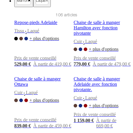
cuir
Mobiliers
Marron
Laqué
d'exposition
Pièces
Séjours
Salles
à
106 articles
manger
Chambres
Aménagements
extérieurs
Petits
Repose-pieds Adelaide
Chaise de salle à manger
espaces
Bureaux
BoConcept
Hamilton avec fonction
Tissu
Laqué
+
pivotante
•
Helena
+ plus d'options
Cuir
Laqué
Christensen
Inspiration
Service
•
clients
Contact
Délai
+ plus d'options
de
Prix de vente conseillé
Prix de vente conseillé
livraison
Entretien
529,00 €
À partir de 419,00 €
779,00 €
À partir de 479,00 €
des
meubles
Instructions
d’assemblage
Garantie
Juridique
Service
Chaise de salle à manger
Chaise de salle à manger
de
Ottawa
Adelaide avec fonction
Décoration
pivotante.
d'Intérieur
Commandez
Cuir
Laqué
•
des
Cuir
Laqué
+ plus d'options
•
échantillons
+ plus d'options
gratuits
Trouver
un
Prix de vente conseillé
magasin
À
Prix de vente conseillé
1 159,00 €
À partir de
propos
839,00 €
À partir de 459,00 €
669,00 €
de