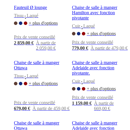
BoConcept
Valeurs
Responsabilité
de
Fauteuil Ø lounge
Chaise de salle à manger
l’entreprise
L’histoire
Espace
Hamilton avec fonction
Tissu
Laqué
presse
Savoir-
pivotante
•
faire
+ plus d'options
Cuir
Laqué
et
•
qualité
Rencontre
+ plus d'options
Prix de vente conseillé
avec
Prix de vente conseillé
nos
2 859,00 €
À partir de
designers
Personnalisation
Carrières
Standards
2 059,00 €
779,00 €
À partir de 479,00 €
and
certifications
Déclaration
Chaise de salle à manger
Chaise de salle à manger
d’accessibilité
Devenir
Ottawa
Adelaide avec fonction
franchisé
Professionals
Trade
pivotante.
Program
Projects
Articles
Tissu
Laqué
•
and
Cuir
Laqué
+ plus d'options
•
news
+ plus d'options
Prix de vente conseillé
Prix de vente conseillé
1 159,00 €
À partir de
679,00 €
À partir de 459,00 €
669,00 €
Chaise de salle à manger
Chaise de salle à manger
Ottawa
Adelaide avec fonction