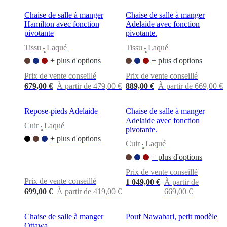
Chaise de salle à manger
Chaise de salle à manger
Hamilton avec fonction
Adelaide avec fonction
pivotante
pivotante.
Tissu
Laqué
Tissu
Laqué
•
•
+ plus d'options
+ plus d'options
Prix de vente conseillé
Prix de vente conseillé
679,00 €
À partir de 479,00 €
889,00 €
À partir de 669,00 €
Repose-pieds Adelaide
Chaise de salle à manger
Adelaide avec fonction
Cuir
Laqué
pivotante.
•
+ plus d'options
Cuir
Laqué
•
+ plus d'options
Prix de vente conseillé
Prix de vente conseillé
1 049,00 €
À partir de
699,00 €
À partir de 419,00 €
669,00 €
Chaise de salle à manger
Pouf Nawabari, petit modèle
Ottawa