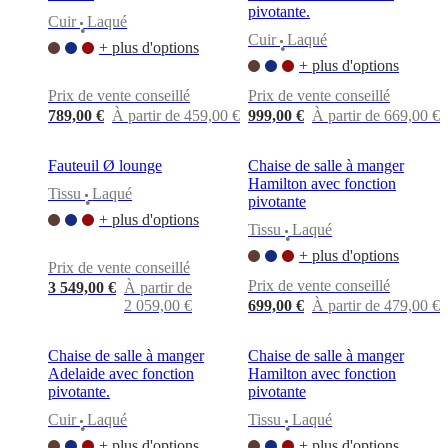
pivotante.
Cuir
Laqué
•
Cuir
Laqué
+ plus d'options
•
+ plus d'options
Prix de vente conseillé
Prix de vente conseillé
789,00 €
À partir de 459,00 €
999,00 €
À partir de 669,00 €
Fauteuil Ø lounge
Chaise de salle à manger
Hamilton avec fonction
Tissu
Laqué
pivotante
•
+ plus d'options
Tissu
Laqué
•
+ plus d'options
Prix de vente conseillé
Prix de vente conseillé
3 549,00 €
À partir de
2 059,00 €
699,00 €
À partir de 479,00 €
Chaise de salle à manger
Chaise de salle à manger
Adelaide avec fonction
Hamilton avec fonction
pivotante.
pivotante
Cuir
Laqué
Tissu
Laqué
•
•
+ plus d'options
+ plus d'options