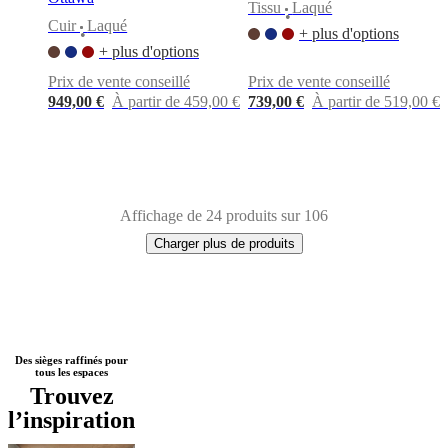
Tissu
Laqué
•
Cuir
Laqué
+ plus d'options
•
+ plus d'options
Prix de vente conseillé
Prix de vente conseillé
949,00 €
À partir de 459,00 €
739,00 €
À partir de 519,00 €
Affichage de 24 produits sur 106
Charger plus de produits
Next
Blanc
Bleu
Noir
Vert
Rouge
Marron
Gris
Beige
Jaune
Tissu
Bois
Acier
Cuir
Des sièges raffinés pour
tous les espaces
page
Trouvez
l’inspiration