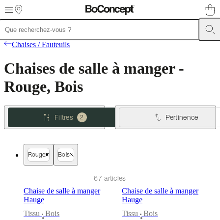
Skip to main content
Meubles
Canapés
Chaises
Chaises / Fauteuils
/
Fauteuils
Tables
Rangements
Lits
Meubles
Chaises de salle à manger -
d’extérieur
Luminaires
Tapis
Accessoires
SALE
Collections
Collections
de
Rouge, Bois
canapés
Collections
de
tables
Collections
de
Filtres
Pertinence
2
chaises
et
fauteuils
Collections
de
Rouge
Bois
fauteuils
Beds
collections
Collections
de
67 articles
rangements
Collections
Chaise de salle à manger
Chaise de salle à manger
d’accessoires
Collection
Hauge
Hauge
tissu
et
Tissu
Bois
Tissu
Bois
•
•