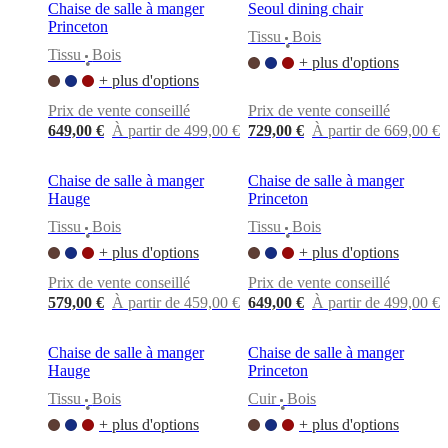
BoConcept
Valeurs
Responsabilité
Chaise de salle à manger
Seoul dining chair
de
Princeton
Tissu
Bois
l’entreprise
L’histoire
Espace
•
Tissu
Bois
presse
Savoir-
+ plus d'options
•
faire
+ plus d'options
et
Prix de vente conseillé
Prix de vente conseillé
qualité
Rencontre
avec
649,00 €
À partir de 499,00 €
729,00 €
À partir de 669,00 €
nos
designers
Personnalisation
Carrières
Standards
Chaise de salle à manger
Chaise de salle à manger
and
Hauge
Princeton
certifications
Déclaration
d’accessibilité
Devenir
Tissu
Bois
Tissu
Bois
•
•
franchisé
Professionals
Trade
+ plus d'options
+ plus d'options
Program
Projects
Articles
and
Prix de vente conseillé
Prix de vente conseillé
news
579,00 €
À partir de 459,00 €
649,00 €
À partir de 499,00 €
Chaise de salle à manger
Chaise de salle à manger
Hauge
Princeton
Tissu
Bois
Cuir
Bois
•
•
+ plus d'options
+ plus d'options