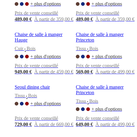
cuir
Mobiliers
+ plus d'options
+ plus d'options
d'exposition
Pièces
Séjours
Salles
à
Prix de vente conseillé
Prix de vente conseillé
manger
Chambres
Aménagements
489,00 €
À partir de 359,00 €
489,00 €
À partir de 359,00 €
extérieurs
Petits
espaces
Bureaux
BoConcept
+
Chaise de salle à manger
Chaise de salle à manger
Helena
Hauge
Princeton
Christensen
Inspiration
Service
Cuir
Bois
Tissu
Bois
clients
Contact
Délai
•
•
de
+ plus d'options
+ plus d'options
livraison
Entretien
Prix de vente conseillé
Prix de vente conseillé
des
949,00 €
À partir de 459,00 €
569,00 €
À partir de 499,00 €
meubles
Instructions
d’assemblage
Garantie
Juridique
Service
de
Seoul dining chair
Chaise de salle à manger
Décoration
Princeton
d'Intérieur
Commandez
Tissu
Bois
•
des
Tissu
Bois
+ plus d'options
•
échantillons
+ plus d'options
gratuits
Trouver
un
Prix de vente conseillé
Prix de vente conseillé
magasin
À
729,00 €
À partir de 669,00 €
649,00 €
À partir de 499,00 €
propos
de