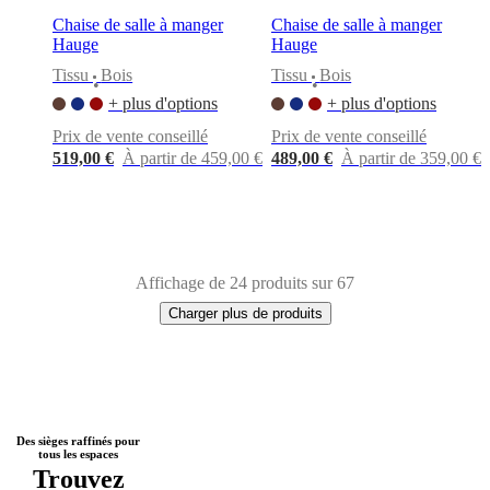
Chaise de salle à manger
Chaise de salle à manger
Hauge
Hauge
Tissu
Bois
Tissu
Bois
•
•
+ plus d'options
+ plus d'options
Prix de vente conseillé
Prix de vente conseillé
519,00 €
À partir de 459,00 €
489,00 €
À partir de 359,00 €
Affichage de 24 produits sur 67
Charger plus de produits
Next
Marron
Beige
Jaune
Vert
Noir
Gris
Blanc
Bleu
Rouge
Cuir
Laqué
Tissu
Alu
Des sièges raffinés pour
tous les espaces
page
Trouvez