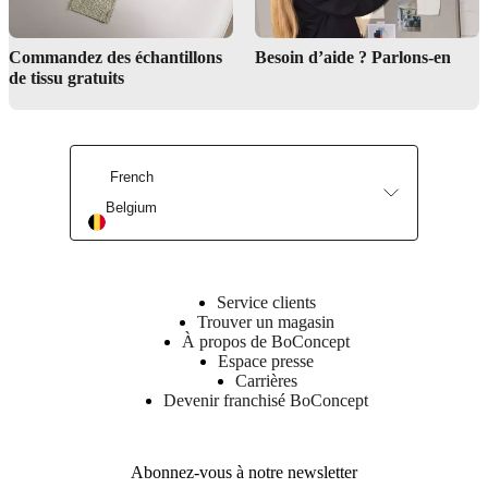
Interior Design Service
Commandez des échantillons
Besoin d’aide ? Parlons-en
de tissu gratuits
Find a store
French
Maintenance products
Belgium
Service clients
Trouver un magasin
À propos de BoConcept
Espace presse
Carrières
Devenir franchisé BoConcept
Abonnez-vous à notre newsletter