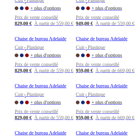
Cuir
Plastique
Cuir
Plastique
BoConcept
Valeurs
Responsabilité
•
•
de
+ plus d'options
+ plus d'options
l’entreprise
L’histoire
Espace
Prix de vente conseillé
Prix de vente conseillé
presse
Savoir-
faire
829,00 €
À partir de 559,00 €
949,00 €
À partir de 559,00 €
et
qualité
Rencontre
Chaise de bureau Adelaide
Chaise de bureau Adelaide
avec
nos
Cuir
Plastique
Cuir
Plastique
•
•
designers
Personnalisation
Carrières
Standards
+ plus d'options
+ plus d'options
and
certifications
Déclaration
Prix de vente conseillé
Prix de vente conseillé
d’accessibilité
Devenir
829,00 €
À partir de 559,00 €
959,00 €
À partir de 669,00 €
franchisé
Professionals
Trade
Program
Projects
Articles
and
Chaise de bureau Adelaide
Chaise de bureau Adelaide
news
Cuir
Plastique
Cuir
Plastique
•
•
+ plus d'options
+ plus d'options
Prix de vente conseillé
Prix de vente conseillé
829,00 €
À partir de 559,00 €
959,00 €
À partir de 669,00 €
Chaise de bureau Adelaide
Chaise de bureau Adelaide