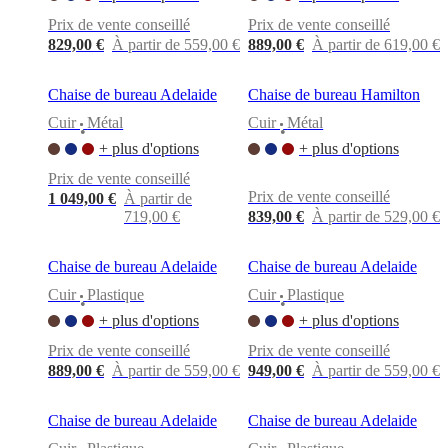
cuir
Mobiliers
d'exposition
Pièces
Séjours
Salles
Prix de vente conseillé
Prix de vente conseillé
à
829,00 €
À partir de 559,00 €
889,00 €
À partir de 619,00 €
manger
Chambres
Aménagements
extérieurs
Petits
espaces
Bureaux
BoConcept
Chaise de bureau Adelaide
Chaise de bureau Hamilton
+
Cuir
Métal
Cuir
Métal
Helena
•
•
Christensen
Inspiration
Service
+ plus d'options
+ plus d'options
clients
Contact
Délai
Prix de vente conseillé
de
Prix de vente conseillé
1 049,00 €
À partir de
livraison
Entretien
719,00 €
839,00 €
À partir de 529,00 €
des
meubles
Instructions
d’assemblage
Garantie
Juridique
Service
Chaise de bureau Adelaide
Chaise de bureau Adelaide
de
Décoration
Cuir
Plastique
Cuir
Plastique
•
•
d'Intérieur
Commandez
+ plus d'options
+ plus d'options
des
échantillons
Prix de vente conseillé
Prix de vente conseillé
gratuits
Trouver
889,00 €
À partir de 559,00 €
949,00 €
À partir de 559,00 €
un
magasin
À
propos
Chaise de bureau Adelaide
Chaise de bureau Adelaide
de