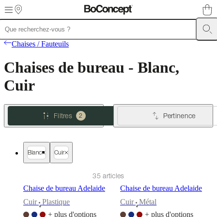
Skip to main content
Meubles
Canapés
Chaises
Chaises / Fauteuils
/
Fauteuils
Tables
Rangements
Lits
Meubles
Chaises de bureau - Blanc,
d’extérieur
Luminaires
Tapis
Accessoires
SALE
Collections
Collections
de
Cuir
canapés
Collections
de
tables
Collections
de
Filtres
Pertinence
2
chaises
et
fauteuils
Collections
de
Blanc
Cuir
fauteuils
Beds
collections
Collections
de
35 articles
rangements
Collections
Chaise de bureau Adelaide
Chaise de bureau Adelaide
d’accessoires
Collection
tissu
Cuir
Plastique
Cuir
Métal
•
•
et
+ plus d'options
+ plus d'options