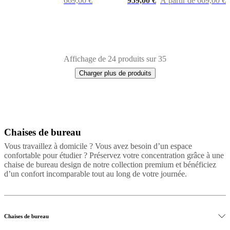
669,00 €
959,00 €
À partir de 669,00 €
Affichage de 24 produits sur 35
Charger plus de produits
Chaises de bureau
Next
Noir
Marron
Blanc
Gris
Rouge
Vert
Tissu
Plastique
Cuir
Métal
page
Vous travaillez à domicile ? Vous avez besoin d’un espace
confortable pour étudier ? Préservez votre concentration grâce à une
chaise de bureau design de notre collection premium et bénéficiez
d’un confort incomparable tout au long de votre journée.
Chaises de bureau