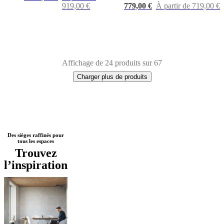
919,00 €
779,00 €
À partir de 719,00 €
Affichage de 24 produits sur 67
Charger plus de produits
Next
Bleu
Blanc
Vert
Rouge
Beige
Gris
Marron
Jaune
Noir
Tissu
Acier
Bois
Laqu
Des sièges raffinés pour
tous les espaces
page
Trouvez
l’inspiration