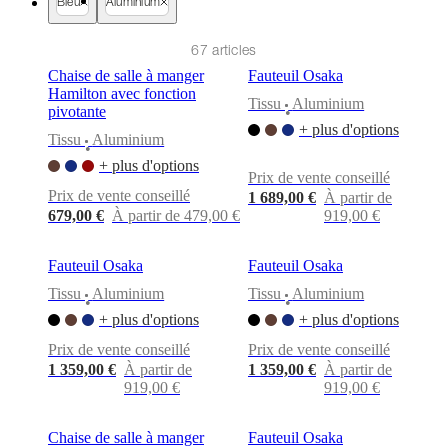
cuir
Mobiliers
Bleu
Aluminium
d'exposition
Pièces
Séjours
Salles
à
67 articles
manger
Chambres
Aménagements
extérieurs
Petits
Chaise de salle à manger
Fauteuil Osaka
espaces
Bureaux
BoConcept
Hamilton avec fonction
Tissu
Aluminium
+
pivotante
•
Helena
+ plus d'options
Tissu
Aluminium
Christensen
Inspiration
Service
•
clients
Contact
Délai
+ plus d'options
Prix de vente conseillé
de
Prix de vente conseillé
1 689,00 €
À partir de
livraison
Entretien
679,00 €
À partir de 479,00 €
919,00 €
des
meubles
Instructions
d’assemblage
Garantie
Juridique
Service
Fauteuil Osaka
Fauteuil Osaka
de
Décoration
Tissu
Aluminium
Tissu
Aluminium
•
•
d'Intérieur
Commandez
+ plus d'options
+ plus d'options
des
échantillons
Prix de vente conseillé
Prix de vente conseillé
gratuits
Trouver
1 359,00 €
À partir de
1 359,00 €
À partir de
un
919,00 €
919,00 €
magasin
À
propos
de
Chaise de salle à manger
Fauteuil Osaka