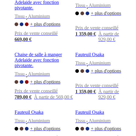
BoConcept
Valeurs
Responsabilité
Adelaide avec fonction
Tissu
Aluminium
de
pivotante.
•
l’entreprise
L’histoire
Espace
+ plus d'options
Tissu
Aluminium
presse
Savoir-
•
faire
+ plus d'options
Prix de vente conseillé
et
Prix de vente conseillé
qualité
Rencontre
1 359,00 €
À partir de
avec
669,00 €
929,00 €
nos
designers
Personnalisation
Carrières
Standards
Chaise de salle à manger
Fauteuil Osaka
and
Adelaide avec fonction
certifications
Déclaration
Tissu
Aluminium
pivotante.
•
d’accessibilité
Devenir
+ plus d'options
franchisé
Professionals
Trade
Tissu
Aluminium
•
Program
Projects
Articles
+ plus d'options
and
Prix de vente conseillé
news
Prix de vente conseillé
1 359,00 €
À partir de
789,00 €
À partir de 569,00 €
929,00 €
Fauteuil Osaka
Fauteuil Osaka
Tissu
Aluminium
Tissu
Aluminium
•
•
+ plus d'options
+ plus d'options