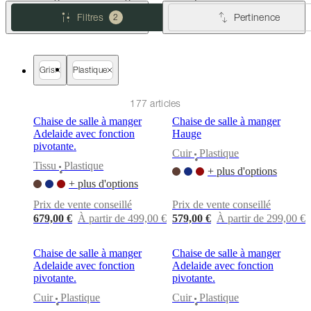
cuir
Mobiliers
d'exposition
Pièces
Séjours
Salles
Filtres
Pertinence
2
à
manger
Chambres
Aménagements
extérieurs
Petits
espaces
Bureaux
BoConcept
Gris
Plastique
+
Helena
Christensen
Inspiration
Service
177 articles
clients
Contact
Délai
Chaise de salle à manger
Chaise de salle à manger
de
Adelaide avec fonction
Hauge
livraison
Entretien
pivotante.
des
Cuir
Plastique
•
meubles
Instructions
Tissu
Plastique
+ plus d'options
•
d’assemblage
Garantie
Juridique
Service
+ plus d'options
de
Décoration
Prix de vente conseillé
Prix de vente conseillé
d'Intérieur
Commandez
679,00 €
À partir de 499,00 €
579,00 €
À partir de 299,00 €
des
échantillons
gratuits
Trouver
Chaise de salle à manger
Chaise de salle à manger
un
Adelaide avec fonction
Adelaide avec fonction
magasin
À
pivotante.
pivotante.
propos
Cuir
Plastique
Cuir
Plastique
de
•
•