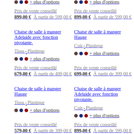
BoConcept
Valeurs
Responsabilité
+ plus d'options
+ plus d'options
de
Prix de vente conseillé
Prix de vente conseillé
l’entreprise
L’histoire
Espace
899,00 €
À partir de 599,00 €
899,00 €
À partir de 599,00 €
presse
Savoir-
faire
et
Chaise de salle à manger
Chaise de salle à manger
qualité
Rencontre
Adelaide avec fonction
Hauge
avec
pivotante.
nos
Cuir
Plastique
•
designers
Personnalisation
Carrières
Standards
Tissu
Plastique
+ plus d'options
•
and
+ plus d'options
certifications
Déclaration
d’accessibilité
Devenir
Prix de vente conseillé
Prix de vente conseillé
franchisé
Professionals
Trade
679,00 €
À partir de 499,00 €
699,00 €
À partir de 399,00 €
Program
Projects
Articles
and
news
Chaise de salle à manger
Chaise de salle à manger
Hauge
Adelaide avec fonction
pivotante.
Tissu
Plastique
•
Cuir
Plastique
+ plus d'options
•
+ plus d'options
Prix de vente conseillé
Prix de vente conseillé
579,00 €
À partir de 399,00 €
899,00 €
À partir de 599,00 €