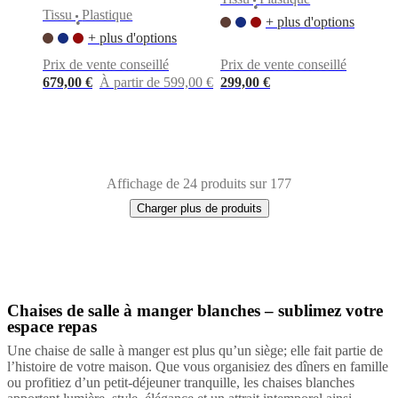
•
Tissu
Plastique
+ plus d'options
•
+ plus d'options
Prix de vente conseillé
Prix de vente conseillé
679,00 €
À partir de 599,00 €
299,00 €
Affichage de 24 produits sur 177
Charger plus de produits
Chaises de salle à manger blanches – sublimez votre
Next
Blanc
Beige
Gris
Noir
Bleu
Vert
Rouge
Marron
Jaune
Tissu
Plastique
Cuir
espace repas
page
Une chaise de salle à manger est plus qu’un siège; elle fait partie de
l’histoire de votre maison. Que vous organisiez des dîners en famille
ou profitiez d’un petit-déjeuner tranquille, les chaises blanches