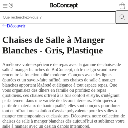
Skip to main content
Meubles
Canapés
Chaises
Découvrir
/
Fauteuils
Tables
Rangements
Lits
Meubles
Chaises de Salle à Manger
d’extérieur
Luminaires
Tapis
Accessoires
SALE
Collections
Collections
de
Blanches - Gris, Plastique
canapés
Collections
de
tables
Collections
Améliorez votre expérience de repas avec la gamme de chaises de
de
salle à manger blanches de BoConcept, où le design scandinave
chaises
rencontre la fonctionnalité moderne. Conçues avec des lignes
et
épurées et un savoir-faire raffiné, nos chaises de salle à manger
fauteuils
Collections
blanches apportent légèreté et élégance à tout espace repas. Que
de
vous organisiez des dîners en famille ou profitiez de repas
fauteuils
Beds
quotidiens, ces chaises offrent à la fois confort et style, s'intégrant
collections
Collections
parfaitement dans une variété de décors intérieurs. Fabriquées à
de
partir de matériaux de haute qualité, elles sont conçues pour durer
rangements
Collections
tout en offrant une solution d'assise polyvalente pour les salles à
d’accessoires
Collection
manger contemporaines et classiques. Découvrez notre collection de
tissu
chaises de salle à manger blanches dès aujourd'hui et sublimez votre
et
salle à manger avec un design danois intemporel.