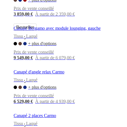
Prix de vente conseillé
3 859,00 €
À partir de 2 359,00 €
Bestseller
Canapé Bergamo avec module lounging, gauche
Tissu
Laqué
•
+ plus d'options
Prix de vente conseillé
9 549,00 €
À partir de 6 079,00 €
Canapé d'angle relax Carmo
Tissu
Laqué
•
+ plus d'options
Prix de vente conseillé
6 529,00 €
À partir de 4 939,00 €
Canapé 2 places Carmo
Tissu
Laqué
•