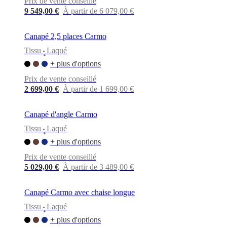
Prix de vente conseillé
BoConcept
Valeurs
Responsabilité
de
9 549,00 €
À partir de 6 079,00 €
l’entreprise
L’histoire
Espace
presse
Savoir-
Canapé 2,5 places Carmo
faire
et
Tissu
Laqué
•
qualité
Rencontre
+ plus d'options
avec
nos
Prix de vente conseillé
designers
Personnalisation
Carrières
Standards
2 699,00 €
À partir de 1 699,00 €
and
certifications
Déclaration
d’accessibilité
Devenir
Canapé d'angle Carmo
franchisé
Professionals
Trade
Tissu
Laqué
Program
Projects
Articles
•
and
+ plus d'options
news
Prix de vente conseillé
5 029,00 €
À partir de 3 489,00 €
Canapé Carmo avec chaise longue
Tissu
Laqué
•
+ plus d'options