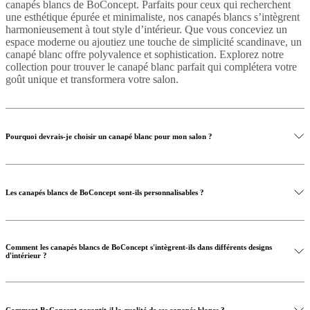
canapés blancs de BoConcept. Parfaits pour ceux qui recherchent
une esthétique épurée et minimaliste, nos canapés blancs s’intègrent
harmonieusement à tout style d’intérieur. Que vous conceviez un
espace moderne ou ajoutiez une touche de simplicité scandinave, un
canapé blanc offre polyvalence et sophistication. Explorez notre
collection pour trouver le canapé blanc parfait qui complétera votre
goût unique et transformera votre salon.
Pourquoi devrais-je choisir un canapé blanc pour mon salon ?
Les canapés blancs de BoConcept sont-ils personnalisables ?
Comment les canapés blancs de BoConcept s'intègrent-ils dans différents designs
d'intérieur ?
Comment BoConcept garantit-il la qualité de ses canapés blancs ?