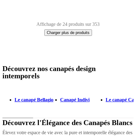
Affichage de 24 produits sur 353
Charger plus de produits
Découvrez nos canapés design
Next
Blanc
Tissu
Métal
Cuir
Chêne
Bois
Aluminium
Laqué
Acier
Plastique
page
intemporels
Le canapé Bellagio
Canapé Indivi
Le canapé Ca
Découvrez l'Élégance des Canapés Blancs
Élevez votre espace de vie avec la pure et intemporelle élégance des