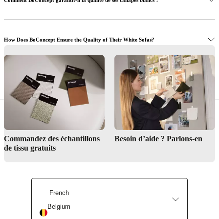
How Does BoConcept Ensure the Quality of Their White Sofas?
Discover our Sofa collections
Shop Now and Create a Bright, Elegant Living Space
Checkout our free Interior Design Service
Commandez des échantillons
Besoin d’aide ? Parlons-en
de tissu gratuits
Shop now
Read about our craftmanship
French
Belgium