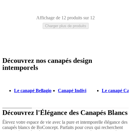
Affichage de 12 produits sur 12
Charger plus de produits
Découvrez nos canapés design
Blanc
Tissu
Métal
Cuir
Chêne
Bois
Aluminium
Laqué
Acier
Plastique
intemporels
Le canapé Bellagio
Canapé Indivi
Le canapé Ca
Découvrez l'Élégance des Canapés Blancs
Élevez votre espace de vie avec la pure et intemporelle élégance des
canapés blancs de BoConcept. Parfaits pour ceux qui recherchent