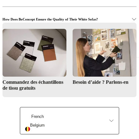
How Does BoConcept Ensure the Quality of Their White Sofas?
Discover our Sofa collections
Shop Now and Create a Bright, Elegant Living Space
Checkout our free Interior Design Service
Commandez des échantillons
Besoin d’aide ? Parlons-en
de tissu gratuits
Shop now
Read about our craftmanship
French
Belgium