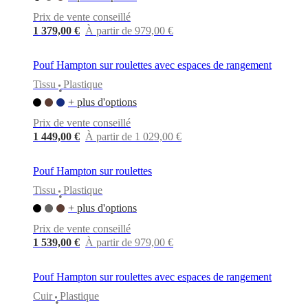
cuir
Mobiliers
d'exposition
Pièces
Séjours
Salles
Prix de vente conseillé
à
1 379,00 €
À partir de 979,00 €
manger
Chambres
Aménagements
extérieurs
Petits
espaces
Bureaux
BoConcept
Pouf Hampton sur roulettes avec espaces de rangement
+
Tissu
Plastique
Helena
•
Christensen
Inspiration
Service
+ plus d'options
clients
Contact
Délai
Prix de vente conseillé
de
1 449,00 €
À partir de 1 029,00 €
livraison
Entretien
des
meubles
Instructions
Pouf Hampton sur roulettes
d’assemblage
Garantie
Juridique
Service
de
Tissu
Plastique
•
Décoration
+ plus d'options
d'Intérieur
Commandez
des
Prix de vente conseillé
échantillons
1 539,00 €
À partir de 979,00 €
gratuits
Trouver
un
magasin
À
Pouf Hampton sur roulettes avec espaces de rangement
propos
Cuir
Plastique
de
•