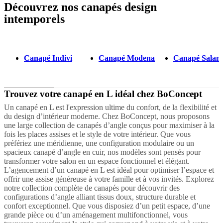
Découvrez nos canapés design
Next
Beige
Marron
Vert
Bleu
Gris
Noir
Blanc
Rouge
Jaune
Tissu
Métal
Alumini
page
intemporels
Canapé Indivi
Canapé Modena
Canapé Salam
Trouvez votre canapé en L idéal chez BoConcept
Un canapé en L est l'expression ultime du confort, de la flexibilité et
du design d’intérieur moderne. Chez BoConcept, nous proposons
une large collection de canapés d’angle conçus pour maximiser à la
fois les places assises et le style de votre intérieur. Que vous
préfériez une méridienne, une configuration modulaire ou un
spacieux canapé d’angle en cuir, nos modèles sont pensés pour
transformer votre salon en un espace fonctionnel et élégant.
L’agencement d’un canapé en L est idéal pour optimiser l’espace et
offrir une assise généreuse à votre famille et à vos invités. Explorez
notre collection complète de canapés pour découvrir des
configurations d’angle alliant tissus doux, structure durable et
confort exceptionnel. Que vous disposiez d’un petit espace, d’une
grande pièce ou d’un aménagement multifonctionnel, vous