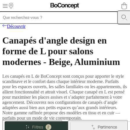
Skip to main content
Meubles
Canapés
Chaises
Découvrir
/
Fauteuils
Tables
Rangements
Lits
Meubles
Canapés d'angle design en
d’extérieur
Luminaires
Tapis
Accessoires
SALE
Collections
Collections
de
forme de L pour salons
canapés
Collections
de
modernes - Beige, Aluminium
tables
Collections
de
chaises
Les canapés en L de BoConcept sont conçus pour apporter le style
et
scandinave et le confort dans chaque intérieur moderne. Parfaits
fauteuils
Collections
pour les espaces ouverts, les salles familiales ou les appartements, ils
de
allient fonctionnalité et attrait visuel. Chaque canapé en L est pensé
fauteuils
Beds
pour maximiser les places assises et s’adapter parfaitement à votre
collections
Collections
agencement. Découvrez nos configurations de canapés d’angle
de
adaptées aussi bien aux petits espaces qu’aux grands intérieurs.
rangements
Collections
Notre gamme raffinée propose des modèles en tissu et en cuir —
d’accessoires
Collection
parfaits pour un mode de vie contemporain.
tissu
et
Filtres
Pertinence
2