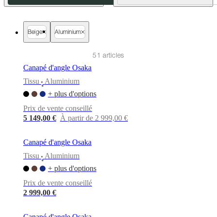
cuir
Mobiliers
d'exposition
Pièces
Séjours
Salles
à
manger
Chambres
Aménagements
Beige
Aluminium
extérieurs
Petits
espaces
Bureaux
BoConcept
+
51 articles
Helena
Canapé d'angle Osaka
Christensen
Inspiration
Service
clients
Contact
Délai
Tissu
Aluminium
•
de
+ plus d'options
livraison
Entretien
des
Prix de vente conseillé
meubles
Instructions
5 149,00 €
À partir de 2 999,00 €
d’assemblage
Garantie
Juridique
Service
de
Décoration
Canapé d'angle Osaka
d'Intérieur
Commandez
Tissu
Aluminium
des
•
échantillons
+ plus d'options
gratuits
Trouver
Prix de vente conseillé
un
magasin
À
2 999,00 €
propos
de
Canapé d'angle Osaka