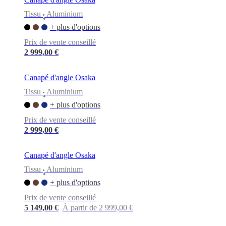
BoConcept
Valeurs
Responsabilité
de
Tissu
Aluminium
•
l’entreprise
L’histoire
Espace
+ plus d'options
presse
Savoir-
faire
Prix de vente conseillé
et
2 999,00 €
qualité
Rencontre
avec
nos
Canapé d'angle Osaka
designers
Personnalisation
Carrières
Standards
Tissu
Aluminium
and
•
certifications
Déclaration
+ plus d'options
d’accessibilité
Devenir
franchisé
Professionals
Trade
Prix de vente conseillé
Program
Projects
Articles
2 999,00 €
and
news
Canapé d'angle Osaka
Tissu
Aluminium
•
+ plus d'options
Prix de vente conseillé
5 149,00 €
À partir de 2 999,00 €