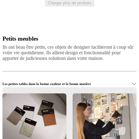
BoConcept
Valeurs
Responsabilité
Charger plus de produits
de
l’entreprise
L’histoire
Espace
presse
Savoir-
faire
et
qualité
Rencontre
Petits meubles
Beige
Marron
Bois
Céramique
Marbre
avec
nos
Ils ont beau être petits, ces objets de designer faciliteront à coup sûr
designers
Personnalisation
Carrières
Standards
votre vie quotidienne. Ils allient design et fonctionnalité pour
and
apporter de judicieuses solutions dans votre maison.
certifications
Déclaration
d’accessibilité
Devenir
franchisé
Professionals
Trade
Program
Projects
Articles
and
Les petites tables dans la bonne couleur et la bonne matière
news
Ranger avec style dans des petits meubles design