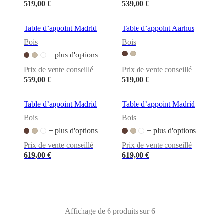
cuir
Mobiliers
519,00 €
539,00 €
d'exposition
Pièces
Séjours
Salles
à
manger
Chambres
Aménagements
Table d’appoint Madrid
Table d’appoint Aarhus
extérieurs
Petits
Bois
Bois
espaces
Bureaux
BoConcept
+
+ plus d'options
Helena
Prix de vente conseillé
Prix de vente conseillé
Christensen
Inspiration
Service
559,00 €
519,00 €
clients
Contact
Délai
de
livraison
Entretien
Table d’appoint Madrid
Table d’appoint Madrid
des
meubles
Instructions
Bois
Bois
d’assemblage
Garantie
Juridique
Service
+ plus d'options
+ plus d'options
de
Décoration
Prix de vente conseillé
Prix de vente conseillé
d'Intérieur
Commandez
619,00 €
619,00 €
des
échantillons
gratuits
Trouver
un
magasin
À
propos
Affichage de 6 produits sur 6
de