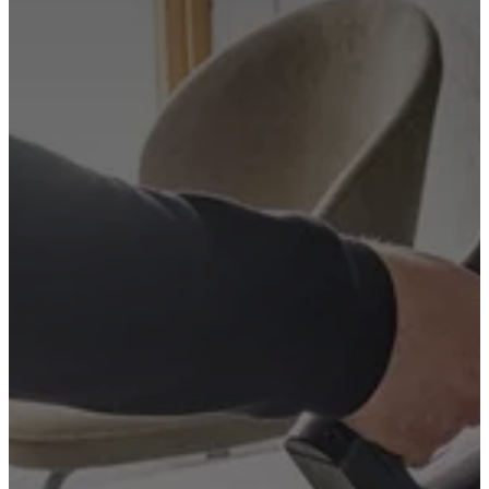
cuir
Mobiliers
d'exposition
Pièces
Séjours
Salles
à
manger
Chambres
Aménagements
extérieurs
Petits
espaces
Bureaux
BoConcept
+
Helena
Christensen
Inspiration
Service
clients
Contact
Délai
de
livraison
Entretien
des
meubles
Instructions
d’assemblage
Garantie
Juridique
Service
de
Décoration
d'Intérieur
Commandez
des
échantillons
gratuits
Trouver
un
magasin
À
propos
de