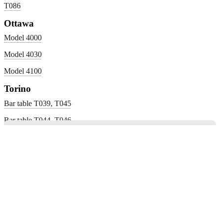
T086
Ottawa
Model 4000
Model 4030
Model 4100
Torino
Bar table T039, T045
Bar table T044, T046
Conference table T052 T053 T056
T057_4810_4820_4830_4840_4850_4860
Dining table Model T037, T038, T040, T041
Commandez des échantillons
Besoin d’aide ? Parlons-en