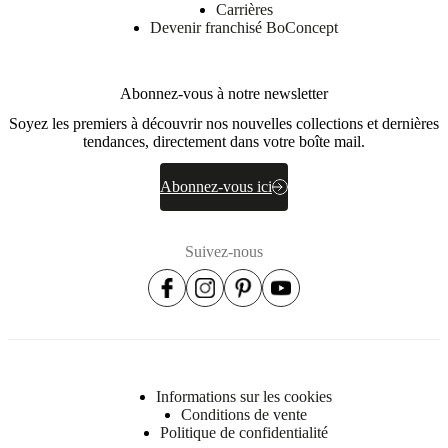
cuir
Mobiliers
Carrières
d'exposition
Pièces
Séjours
Salles
Devenir franchisé BoConcept
à
manger
Chambres
Aménagements
extérieurs
Petits
espaces
Bureaux
BoConcept
Abonnez-vous à notre newsletter
+
Soyez les premiers à découvrir nos nouvelles collections et dernières
Helena
tendances, directement dans votre boîte mail.
Christensen
Inspiration
Service
clients
Contact
Délai
de
Abonnez-vous ici
livraison
Entretien
des
meubles
Instructions
Suivez-nous
d’assemblage
Garantie
Juridique
Service
de
Décoration
d'Intérieur
Commandez
des
échantillons
gratuits
Trouver
un
magasin
À
Informations sur les cookies
propos
Conditions de vente
de
Politique de confidentialité