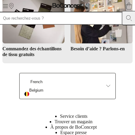
Skip to main content
Meubles
Canapés
Chaises
/
Fauteuils
Tables
Rangements
Lits
Meubles
d’extérieur
Luminaires
Tapis
Accessoires
SALE
Collections
Collections
de
Commandez des échantillons
Besoin d’aide ? Parlons-en
canapés
Collections
de tissu gratuits
de
tables
Collections
de
chaises
et
French
fauteuils
Collections
Belgium
de
fauteuils
Beds
collections
Collections
de
rangements
Collections
Service clients
d’accessoires
Collection
Trouver un magasin
tissu
À propos de BoConcept
et
Espace presse