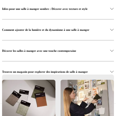
Idées pour une salle à manger sombre : Décorer avec texture et style
Achetez la table à manger Santiago
Comment ajouter de la lumière et du dynamisme à une salle à manger
Achetez les chaises Seoul
Décorer les salles à manger avec une touche contemporaine
Achetez le buffet Santiago
Trouvez un magasin pour explorer des inspirations de salle à manger
Laissez-nous vous aider à créer votre salle à manger traditionnelle