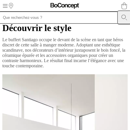
Skip to main content
Découvrir le style
Meubles
Canapés
Chaises
/
Fauteuils
Tables
Rangements
Lits
Meubles
Le buffert Santiago occupe le devant de la scène en tant que héros
d’extérieur
Luminaires
Tapis
Accessoires
SALE
Collections
Collections
discret de cette salle à manger moderne. Adoptant une esthétique
de
scandinave, nos décorateurs d’intérieur juxtaposent le bois foncé, la
canapés
Collections
céramique épurée et les accessoires organiques pour créer un
de
contraste harmonieux. Le résultat final incarne l’élégance avec une
tables
Collections
touche contemporaine.
de
chaises
et
fauteuils
Collections
de
fauteuils
Beds
collections
Collections
de
rangements
Collections
d’accessoires
Collection
tissu
et