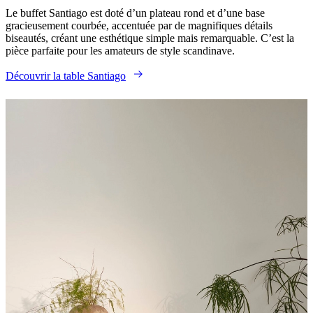
BoConcept
Valeurs
Responsabilité
Le buffet Santiago est doté d’un plateau rond et d’une base
de
gracieusement courbée, accentuée par de magnifiques détails
l’entreprise
L’histoire
Espace
biseautés, créant une esthétique simple mais remarquable. C’est la
presse
Savoir-
pièce parfaite pour les amateurs de style scandinave.
faire
et
Découvrir la table Santiago
qualité
Rencontre
avec
nos
designers
Personnalisation
Carrières
Standards
and
certifications
Déclaration
d’accessibilité
Devenir
franchisé
Professionals
Trade
Program
Projects
Articles
and
news