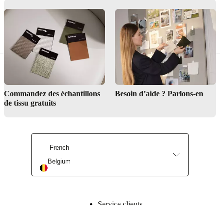
Pour un nettoyage plus approfondi, essuyez les surfaces en
chrome et en acier inoxydable avec un chiffon imbibé d’alcool
à brûler. N’utilisez jamais de solvants.
L’aluminium doit être nettoyé avec un détergent au pH neutre.
Commandez des échantillons
Besoin d’aide ? Parlons-en
de tissu gratuits
French
Belgium
Service clients
Trouver un magasin