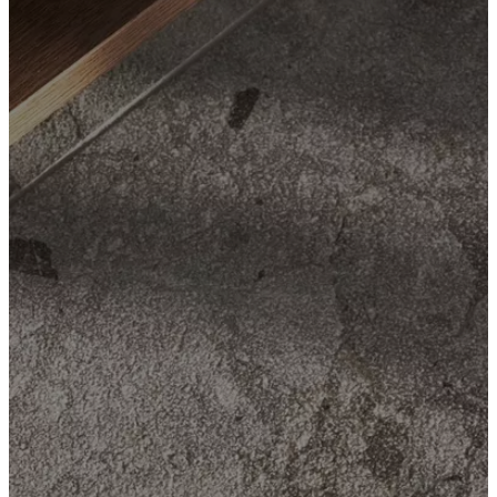
BoConcept
Valeurs
Responsabilité
de
l’entreprise
L’histoire
Espace
presse
Savoir-
faire
et
qualité
Rencontre
avec
nos
designers
Personnalisation
Carrières
Standards
and
certifications
Déclaration
d’accessibilité
Devenir
franchisé
Professionals
Trade
Program
Projects
Articles
and
news