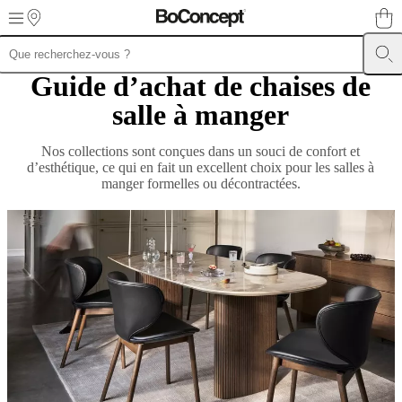
Skip to main content
Guide d’achat de chaises de
Meubles
Canapés
Chaises
/
salle à manger
Fauteuils
Tables
Rangements
Lits
Meubles
d’extérieur
Luminaires
Tapis
Accessoires
SALE
Collections
Collections
de
Nos collections sont conçues dans un souci de confort et
canapés
Collections
d’esthétique, ce qui en fait un excellent choix pour les salles à
de
manger formelles ou décontractées.
tables
Collections
de
chaises
et
fauteuils
Collections
de
fauteuils
Beds
collections
Collections
de
rangements
Collections
d’accessoires
Collection
tissu
et