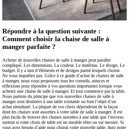
cuir
Mobiliers
d'exposition
Pièces
Séjours
Salles
à
manger
Chambres
Aménagements
extérieurs
Petits
espaces
Bureaux
BoConcept
Répondre à la question suivante :
+
Helena
Comment choisir la chaise de salle à
Christensen
Inspiration
Service
manger parfaite ?
clients
Contact
Délai
de
livraison
Entretien
Acheter de nouvelles chaises de salle à manger peut paraître
des
compliqué. Les dimensions. La couleur. Le matériau. Le design. Le
meubles
Instructions
budget. Il y a tant d’éléments et de designs parmi lesquels choisir.
d’assemblage
Garantie
Juridique
Service
Ne vous inquiétez pas. Grâce à ce guide d’achat de chaises de salle
de
à manger, nous vous proposons tous les conseils, astuces et
Décoration
réflexions pour répondre à vos questions importantes lorsque vous
d'Intérieur
Commandez
achetez une chaise de salle à manger. Et tout commence par la table.
des
Nous partons du principe que vos nouvelles chaises de salle à
échantillons
manger sont destinées à une table existante ou font l’objet d’un
gratuits
Trouver
achat simultané. La plupart de vos choix dépendront de la façon
un
dont les chaises sont assorties à votre table de salle à manger. Il est
magasin
À
plus facile de trouver des chaises assorties à une table que l’inverse,
propos
surtout si votre choix de table est un meuble rétro ou sur mesure. Si
de
vous avez besoin d’aide pour choisir votre nouvelle table, lisez notre