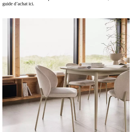
BoConcept
Valeurs
Responsabilité
guide d’achat ici.
de
l’entreprise
L’histoire
Espace
presse
Savoir-
faire
et
qualité
Rencontre
avec
nos
designers
Personnalisation
Carrières
Standards
and
certifications
Déclaration
d’accessibilité
Devenir
franchisé
Professionals
Trade
Program
Projects
Articles
and
news