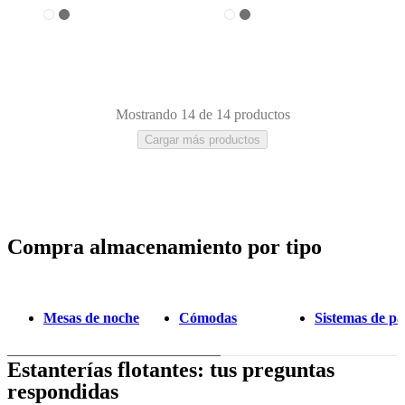
Mostrando 14 de 14 productos
Cargar más productos
Compra almacenamiento por tipo
Gris
Marrón
Blanco
Beige
Laca
De
madera
De
metal
Mesas de noche
Cómodas
Sistemas de p
Estanterías flotantes: tus preguntas
respondidas