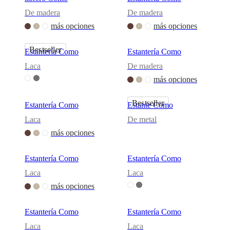
BoConcept
Valores
Responsabilidad
De madera
De madera
social
corporativa
La
más opciones
más opciones
historia
Sala
de
Bestseller
Estantería Como
Estantería Como
prensa
Artesanía
y
Laca
De madera
calidad
Conoce
más opciones
a
nuestros
diseñadores
Personalización
Carrera
Standards
Bestseller
Estantería Como
Estante Como
and
certifications
Declaración
Laca
De metal
de
más opciones
accesibilidad
Hazte
franquiciado
Professionals
Trade
Program
Projects
Articles
Estantería Como
Estantería Como
and
Laca
Laca
news
más opciones
Estantería Como
Estantería Como
Laca
Laca