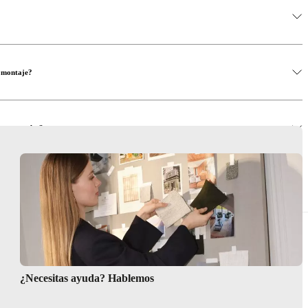
l montaje?
dor
e comprarlas?
medor?
a
¿Necesitas ayuda? Hablemos