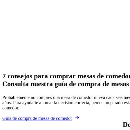
Marrón
Beige
Gris
Negro
Blanco
Cristal
De
madera
Roble
Travertine
Cerámica
Laca
Cristal
Laminado
redondo
rectan
7 consejos para comprar mesas de comedo
Consulta nuestra guía de compra de mesa
Probablemente no compres una mesa de comedor nueva cada seis meses
años. Para ayudarte a tomar la decisión correcta, hemos preparado es
comedor.
Guía de compra de mesas de comedor
De