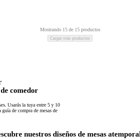
Mostrando 15 de 15 productos
Cargar más productos
gular
ovalado
r
s de comedor
. Usarás la tuya entre 5 y 10
ta guía de compra de mesas de
scubre nuestros diseños de mesas atempora