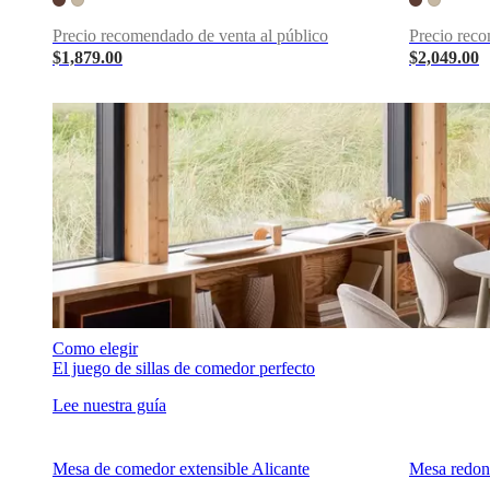
pieles
Outlet
de
Precio recomendado de venta al público
Precio reco
muebles
Espacios
Salas
Comedores
Dormitorios
Espacios
$1,879.00
$2,049.00
al
aire
libre
Espacios
pequeños
Oficinas
en
casa
BoConcept
+
Helena
Christensen
Inspiración
Atención
al
cliente
Contacto
Entrega
Cuidado
del
producto
Instrucciones
de
montaje
Garantía
Legal
Servicio
Como elegir
de
El juego de sillas de comedor perfecto
decoración
Lee nuestra guía
de
interiores
gratis
Solicita
muestras
Mesa de comedor extensible Alicante
Mesa redon
gratis
Buscar