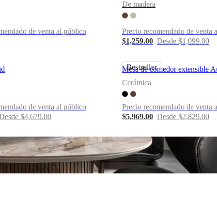
De madera
mendado de venta al público
Precio recomendado de venta a
$1,259.00
Desde $1,099.00
Bestseller
id
Mesa de comedor extensible A
Cerámica
mendado de venta al público
Precio recomendado de venta a
Desde $4,679.00
$5,969.00
Desde $2,829.00