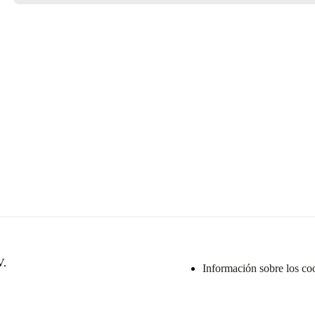
Servicio de diseño de interiores
V.
Información sobre los co