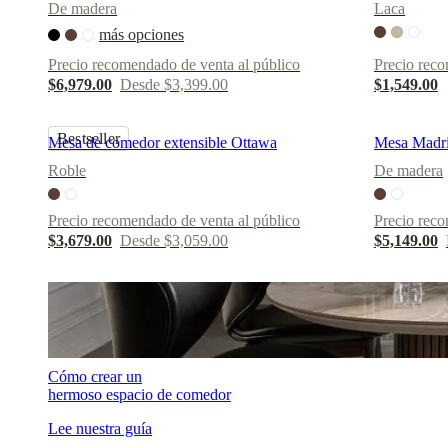
De madera
Laca
una
tienda
Acerca
más opciones
de
Precio recomendado de venta al público
Precio reco
BoConcept
Valores
Responsabilidad
$6,979.00
Desde $3,399.00
$1,549.00
social
corporativa
La
historia
Sala
Bestseller
de
Mesa de comedor extensible Ottawa
Mesa Madr
prensa
Artesanía
Roble
De madera
y
calidad
Conoce
a
Precio recomendado de venta al público
Precio reco
nuestros
$3,679.00
Desde $3,059.00
$5,149.00
diseñadores
Personalización
Carrera
Standards
and
certifications
Declaración
de
accesibilidad
Hazte
franquiciado
Professionals
Trade
Program
Projects
Articles
and
Cómo crear un
news
hermoso espacio de comedor
Lee nuestra guía