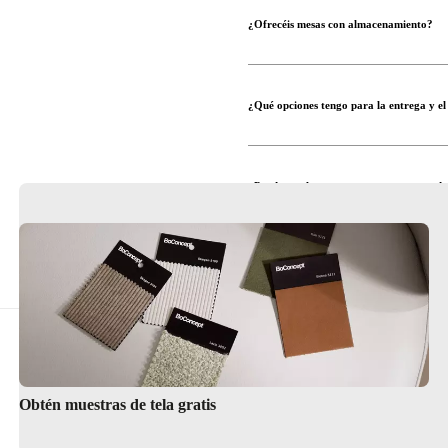
¿Ofrecéis mesas con almacenamiento?
¿Qué opciones tengo para la entrega y e
Compra nuestras sillas de come
¿Puedo ver las mesas en persona antes d
¿Y si necesito ayuda para diseñar mi co
Encuentra tu tienda más cercan
Obtén muestras de tela gratis