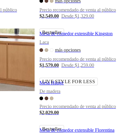
más opciones
l público
Precio recomendado de venta al público
$2,549.00
Desde $1,329.00
Bestseller
Mesa de comedor extensible Kingston
Laca
más opciones
Precio recomendado de venta al público
$1,579.00
Desde $1,259.00
LIVE STYLE FOR LESS
Mesa Hauge
De madera
Precio recomendado de venta al público
$2,029.00
Bestseller
Mesa de comedor extensible Florentina