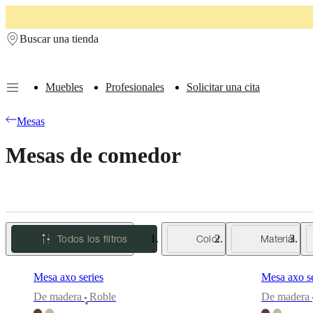
Skip to main content
Buscar una tienda
Muebles
Profesionales
Solicitar una cita
Muebles
Sofás
Sillas
Mesas
Almacenamiento
Camas
Exteriores
Lámparas
Mesas
de
sofás
Colecciones
Mesas de comedor
de
mesas
Colecciones
de
sillas
Butacas
Colecciones
Beds
collections
Colecciones
de
Todos los filtros
Color
Material
almacenamiento
Colecciones
de
accesorios
Colección
Mesa axo series
Mesa axo se
de
tejidos
De madera
Roble
De madera
•
y