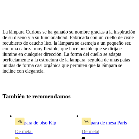
La lámpara Curious se ha ganado su nombre gracias a la inspiración
de su diseño y a su funcionalidad. Fabricada con un cuello de cisne
recubierto de caucho liso, la lámpara se asemeja a un pequeño ser,
con una cabeza muy flexible, que hace posible que se dirija e
ilumine en cualquier dirección. La forma del cuello se adapta
perfectamente a la estructura de la lámpara, seguida de unas patas
Lámpara
unidas de forma casi orgánica que permiten que la lámpara se
incline con elegancia.
metal
negro
bulbIncluded
T
a
m
b
i
é
n
t
e
r
e
c
o
m
e
n
d
a
m
o
s
No
colourCord
Tela,
%
%
Lámpara de piso Kip
Lámpara de mesa Paris
negro
De metal
De metal
Diseñada