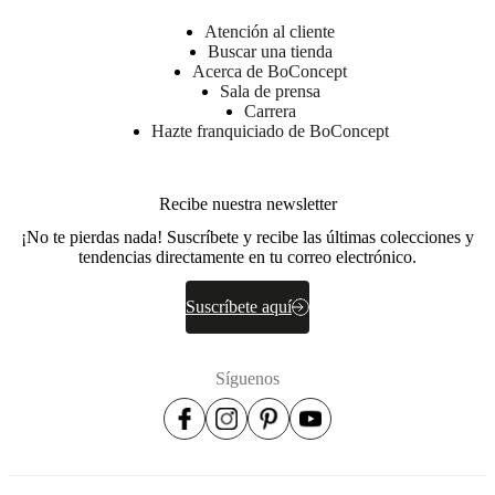
de montaje
Atención al cliente
Buscar una tienda
Acerca de BoConcept
Descargas
Sala de prensa
Carrera
Hoja de
Hazte franquiciado de BoConcept
producto
BoConcept
Recibe nuestra newsletter
A/S
¡No te pierdas nada! Suscríbete y recibe las últimas colecciones y
Fabriksvej
tendencias directamente en tu correo electrónico.
4
DK-
Suscríbete aquí
6870
Ølgod
Más
Síguenos
información
No. de
105U30000500
artículo