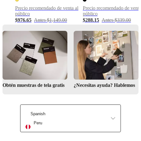
por
Precio recomendado de venta al
Precio recomendado de venta
Henrik
público
público
Pedersen
$976.65
Antes $1,149.00
$288.15
Antes $339.00
lightSource
E12
max
40W
withOnOffSwitch
Sí
Obtén muestras de tela gratis
¿Necesitas ayuda? Hablemos
Instrucciones
de
montaje
No
Spanish
requiere
montaje
Peru
Instrucciones