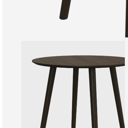
una
tienda
Acerca
de
BoConcept
Valores
Responsabilidad
social
corporativa
La
historia
Sala
de
prensa
Artesanía
y
calidad
Conoce
a
nuestros
diseñadores
Personalización
Carrera
Standards
and
certifications
Declaración
de
accesibilidad
Hazte
franquiciado
Professionals
Trade
Program
Projects
Articles
and
news