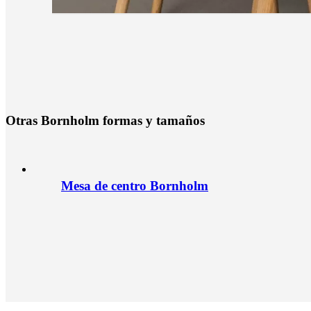
O
t
r
a
s
B
o
r
n
h
o
l
m
f
o
r
m
a
s
y
t
a
m
a
ñ
o
s
Mesa de centro Bornholm