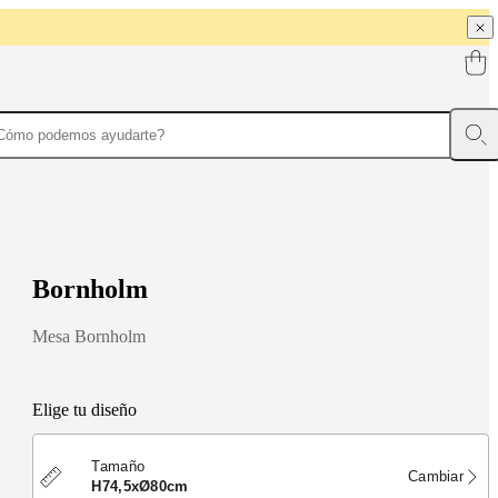
B
o
r
n
h
o
l
m
Mesa Bornholm
Elige tu diseño
Tamaño
Cambiar
H74,5xØ80cm