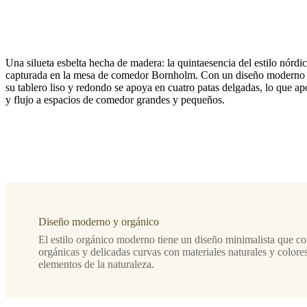
Una silueta esbelta hecha de madera: la quintaesencia del estilo nórdi
capturada en la mesa de comedor Bornholm. Con un diseño moderno 
su tablero liso y redondo se apoya en cuatro patas delgadas, lo que apo
y flujo a espacios de comedor grandes y pequeños.
Tamaño
H74,5xØ80cm
Pata
chapa
de
Diseño moderno y orgánico
madera
roble
El estilo orgánico moderno tiene un diseño minimalista que 
oscuro
orgánicas y delicadas curvas con materiales naturales y colore
elementos de la naturaleza.
Tablero
chapa
de