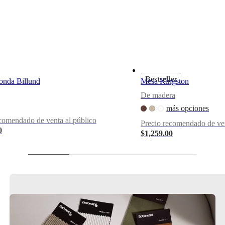
Bestseller
onda Billund
Mesa Kingston
De madera
más opciones
comendado de venta al público
Precio recomendado de ven
0
$1,259.00