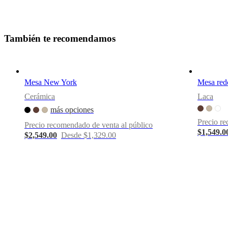
madera
roble
oscuro
T
a
m
b
i
é
n
t
e
r
e
c
o
m
e
n
d
a
m
o
s
Diseñada
por
Morten
Georgsen
Mesa New York
Mesa red
Cerámica
Laca
Forma
más opciones
redondo
Precio re
Precio recomendado de venta al público
$1,549.0
$2,549.00
Desde $1,329.00
Instrucciones
de
montaje
Fácil
de
montar
Instrucciones
de montaje