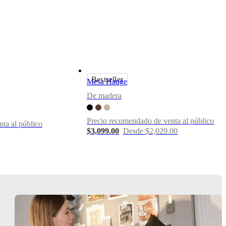
Bestseller
Mesa Hauge
De madera
Precio recomendado de venta al público
ta al público
$3,099.00
Desde $2,029.00