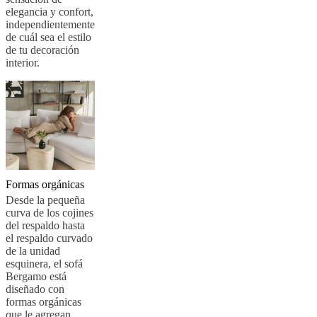
una
elegancia y confort,
tienda
Acerca
independientemente
de
de cuál sea el estilo
BoConcept
Valores
Responsabilidad
de tu decoración
social
interior.
corporativa
La
historia
Sala
de
prensa
Artesanía
y
calidad
Conoce
a
nuestros
diseñadores
Personalización
Carrera
Standards
Formas orgánicas
and
Desde la pequeña
certifications
Declaración
curva de los cojines
de
del respaldo hasta
accesibilidad
Hazte
el respaldo curvado
franquiciado
Professionals
Trade
de la unidad
Program
Projects
Articles
esquinera, el sofá
and
Bergamo está
news
diseñado con
formas orgánicas
que le agregan