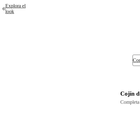
Explora el
look
Co
Cojín 
Completa 