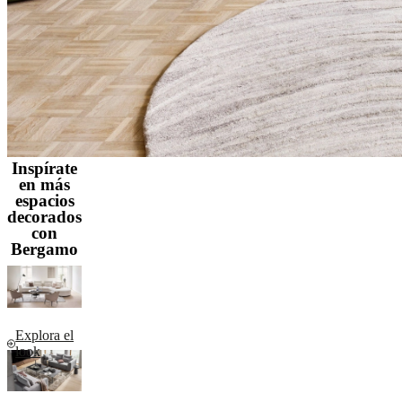
Inspírate
en más
espacios
decorados
con
Bergamo
Explora el
look