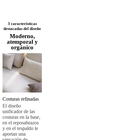
pieles
Outlet
de
muebles
Espacios
Salas
Comedores
Dormitorios
Espacios
al
3 características
aire
destacadas del diseño
libre
Espacios
Moderno,
pequeños
Oficinas
atemporal y
en
orgánico
casa
BoConcept
+
Helena
Christensen
Inspiración
Atención
al
cliente
Contacto
Entrega
Cuidado
del
producto
Instrucciones
de
Costuras refinadas
montaje
Garantía
Legal
Servicio
de
El diseño
decoración
unificador de las
de
costuras en la base,
interiores
en el reposabrazos
gratis
Solicita
y en el respaldo le
muestras
aportan una
gratis
Buscar
sensación de