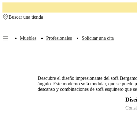
Skip to main content
Buscar una tienda
Muebles
Profesionales
Solicitar una cita
Muebles
Sofás
Sillas
Mesas
Almacenamiento
Camas
Exteriores
Lámparas
de
sofás
Colecciones
de
mesas
Colecciones
Descubre el diseño impresionante del sofá Bergamo.
de
ángulo. Este moderno sofá modular, que se puede pe
sillas
Butacas
descanso y combinaciones de sofá esquinero que se 
Colecciones
Beds
collections
Colecciones
Dis
de
almacenamiento
Colecciones
Consi
de
accesorios
Colección
de
tejidos
y