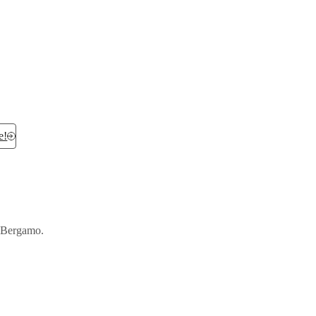
e!
o Bergamo.