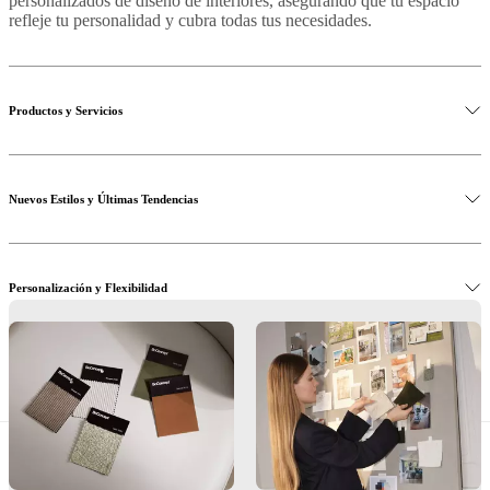
personalizados de diseño de interiores, asegurando que tu espacio
refleje tu personalidad y cubra todas tus necesidades.
Productos y Servicios
Nuevos Estilos y Últimas Tendencias
Personalización y Flexibilidad
Muebles de Diseño Cerca de Marbella
Descubre toda nuestra selección aquí
Recibe las últimas tendencias en tu correo
Sigue estos simples pasos para comenzar