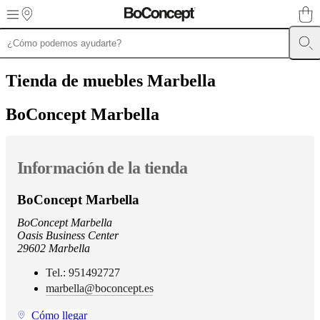
Skip to main content
Muebles
Sofás
Sillas
Mesas
Almacenamiento
Camas
Exteriores
Lámparas
de
Tienda de muebles
Marbella
sofás
Colecciones
de
BoConcept Marbella
mesas
Colecciones
de
sillas
Butacas
Colecciones
Beds
Información de la tienda
collections
Colecciones
de
almacenamiento
Colecciones
BoConcept Marbella
de
accesorios
Colección
BoConcept Marbella
de
Oasis Business Center
tejidos
29602 Marbella
y
pieles
Outlet
Tel.: 951492727
de
marbella@boconcept.es
muebles
Espacios
Salas
Comedores
Dormitorios
Espacios
al
Cómo llegar