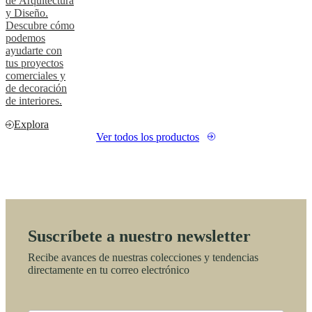
de Arquitectura
y Diseño.
Descubre cómo
podemos
ayudarte con
tus proyectos
comerciales y
de decoración
de interiores.
Explora
Ver todos los productos
Suscríbete a nuestro newsletter
Recibe avances de nuestras colecciones y tendencias
directamente en tu correo electrónico