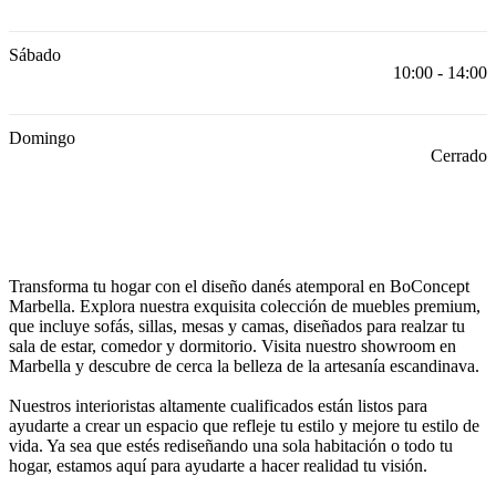
social
corporativa
La
historia
Sala
Sábado
de
10:00 - 14:00
prensa
Artesanía
y
calidad
Conoce
Domingo
a
Cerrado
nuestros
diseñadores
Personalización
Carrera
Standards
and
certifications
Declaración
de
accesibilidad
Hazte
franquiciado
Professionals
Trade
Transforma tu hogar con el diseño danés atemporal en BoConcept 
Program
Projects
Articles
Marbella. Explora nuestra exquisita colección de muebles premium, 
and
que incluye sofás, sillas, mesas y camas, diseñados para realzar tu 
news
sala de estar, comedor y dormitorio. Visita nuestro showroom en 
Marbella y descubre de cerca la belleza de la artesanía escandinava.

Nuestros interioristas altamente cualificados están listos para 
ayudarte a crear un espacio que refleje tu estilo y mejore tu estilo de 
vida. Ya sea que estés rediseñando una sola habitación o todo tu 
hogar, estamos aquí para ayudarte a hacer realidad tu visión.
