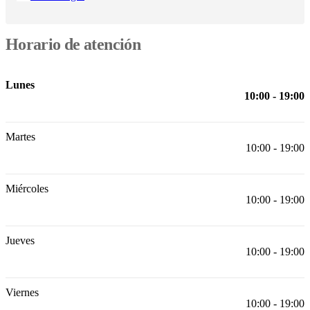
aire
libre
Espacios
pequeños
Oficinas
en
Horario de atención
casa
BoConcept
+
Helena
Lunes
Christensen
Inspiración
Atención
10:00 - 19:00
al
cliente
Contacto
Entrega
Cuidado
del
Martes
producto
Instrucciones
10:00 - 19:00
de
montaje
Garantía
Legal
Servicio
de
decoración
Miércoles
10:00 - 19:00
de
interiores
gratis
Solicita
muestras
Jueves
gratis
Buscar
10:00 - 19:00
una
tienda
Acerca
de
Viernes
BoConcept
Valores
Responsabilidad
10:00 - 19:00