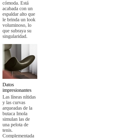
social
cómoda. Está
corporativa
La
acabada con un
historia
Sala
espaldar alto que
de
le brinda un look
prensa
Artesanía
voluminoso, lo
y
que subraya su
calidad
Conoce
singularidad.
a
nuestros
diseñadores
Personalización
Carrera
Standards
and
certifications
Declaración
de
accesibilidad
Hazte
franquiciado
Professionals
Trade
Program
Projects
Articles
Datos
and
impresionantes
news
Las líneas nítidas
y las curvas
arqueadas de la
butaca Imola
simulan las de
una pelota de
tenis.
Complementada