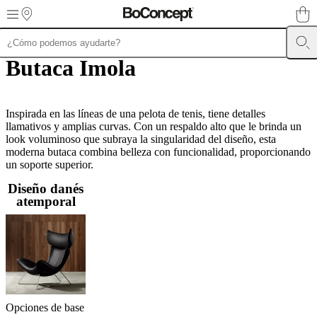
Skip to main content
Butaca Imola
Muebles
Sofás
Sillas
Mesas
Almacenamiento
Camas
Exteriores
Lámparas
de
sofás
Colecciones
de
mesas
Inspirada en las líneas de una pelota de tenis, tiene detalles
Colecciones
de
llamativos y amplias curvas. Con un respaldo alto que le brinda un
sillas
look voluminoso que subraya la singularidad del diseño, esta
Butacas
Colecciones
moderna butaca combina belleza con funcionalidad, proporcionando
Beds
collections
un soporte superior.
Colecciones
de
Diseño danés
almacenamiento
Colecciones
atemporal
de
accesorios
Colección
de
tejidos
y
pieles
Outlet
de
muebles
Espacios
Salas
Comedores
Dormitorios
Espacios
al
Opciones de base