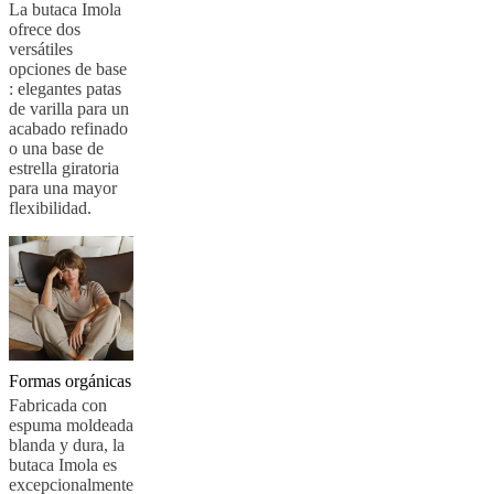
aire
La butaca Imola
libre
Espacios
ofrece dos
pequeños
Oficinas
versátiles
en
opciones de base
casa
BoConcept
: elegantes patas
+
de varilla para un
Helena
acabado refinado
Christensen
Inspiración
Atención
o una base de
al
estrella giratoria
cliente
Contacto
Entrega
Cuidado
para una mayor
del
flexibilidad.
producto
Instrucciones
de
montaje
Garantía
Legal
Servicio
de
decoración
de
interiores
gratis
Solicita
muestras
Formas orgánicas
gratis
Buscar
Fabricada con
una
espuma moldeada
tienda
Acerca
blanda y dura, la
de
butaca Imola es
BoConcept
Valores
Responsabilidad
excepcionalmente