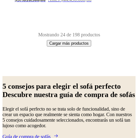
Mostrando 24 de 198 productos
Cargar más productos
Next
Beige
Rojo
Marrón
Verde
Azul
Blanco
Gris
Amarillo
Negro
Gris
page
oscuro
Gris
5 consejos para elegir el sofá perfecto
claro
Tela
De
Descubre nuestra guía de compra de sofás
metal
Elegir el sofá perfecto no se trata solo de funcionalidad, sino de
crear un espacio que realmente se sienta como hogar. Con nuestros
5 consejos cuidadosamente seleccionados, encontrarás un sofá tan
lujoso como acogedor.
Guía de compra de sofás