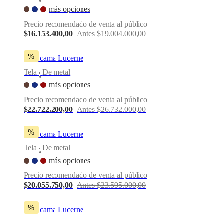
•
más opciones
Precio recomendado de venta al público
$16.153.400,00
Antes $19.004.000,00
%
Sofá cama Lucerne
Tela
De metal
•
más opciones
Precio recomendado de venta al público
$22.722.200,00
Antes $26.732.000,00
%
Sofá cama Lucerne
Tela
De metal
•
más opciones
Precio recomendado de venta al público
$20.055.750,00
Antes $23.595.000,00
%
Sofá cama Lucerne