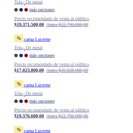
Tela
De metal
•
más opciones
Precio recomendado de venta al público
$19.371.500,00
Antes $22.790.000,00
%
Sofá cama Lucerne
Tela
De metal
•
más opciones
Precio recomendado de venta al público
$17.023.800,00
Antes $20.028.000,00
%
Sofá cama Lucerne
Tela
De metal
•
más opciones
Precio recomendado de venta al público
$19.376.600,00
Antes $22.796.000,00
%
Sofá cama Lucerne