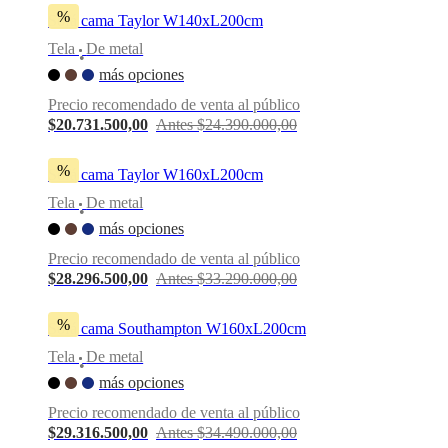
%
Sofá cama Taylor W140xL200cm
Tela
De metal
•
más opciones
Precio recomendado de venta al público
$20.731.500,00
Antes $24.390.000,00
%
Sofá cama Taylor W160xL200cm
Tela
De metal
•
más opciones
Precio recomendado de venta al público
$28.296.500,00
Antes $33.290.000,00
%
Sofá cama Southampton W160xL200cm
Tela
De metal
•
más opciones
Precio recomendado de venta al público
$29.316.500,00
Antes $34.490.000,00