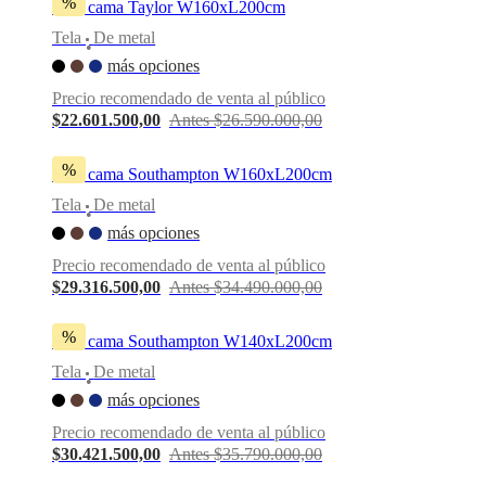
%
Sofá cama Taylor W160xL200cm
Tela
De metal
•
más opciones
Precio recomendado de venta al público
$22.601.500,00
Antes $26.590.000,00
%
Sofá cama Southampton W160xL200cm
Tela
De metal
•
más opciones
Precio recomendado de venta al público
$29.316.500,00
Antes $34.490.000,00
%
Sofá cama Southampton W140xL200cm
Tela
De metal
•
más opciones
Precio recomendado de venta al público
$30.421.500,00
Antes $35.790.000,00