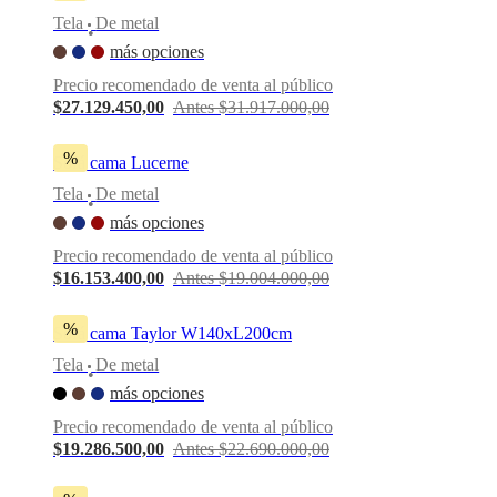
Tela
De metal
•
más opciones
Precio recomendado de venta al público
$27.129.450,00
Antes $31.917.000,00
%
Sofá cama Lucerne
Tela
De metal
•
más opciones
Precio recomendado de venta al público
$16.153.400,00
Antes $19.004.000,00
%
Sofá cama Taylor W140xL200cm
Tela
De metal
•
más opciones
Precio recomendado de venta al público
$19.286.500,00
Antes $22.690.000,00