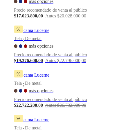
más opciones
BoConcept
Valores
Responsabilidad
Precio recomendado de venta al público
social
corporativa
La
$17.023.800,00
Antes $20.028.000,00
historia
Sala
de
%
Sofá cama Lucerne
prensa
Artesanía
y
Tela
De metal
•
calidad
Conoce
más opciones
a
nuestros
Precio recomendado de venta al público
diseñadores
Personalización
Carrera
Standards
$19.376.600,00
Antes $22.796.000,00
and
certifications
Declaración
de
%
Sofá cama Lucerne
accesibilidad
Hazte
Tela
De metal
franquiciado
Professionals
Trade
•
Program
Projects
Articles
más opciones
and
news
Precio recomendado de venta al público
$22.722.200,00
Antes $26.732.000,00
%
Sofá cama Lucerne
Tela
De metal