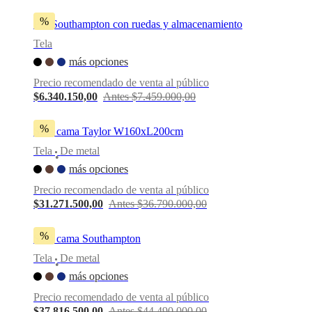
%
Puf Southampton con ruedas y almacenamiento
Tela
más opciones
Precio recomendado de venta al público
$6.340.150,00
Antes $7.459.000,00
%
Sofá cama Taylor W160xL200cm
Tela
De metal
•
más opciones
Precio recomendado de venta al público
$31.271.500,00
Antes $36.790.000,00
%
Sofá cama Southampton
Tela
De metal
•
más opciones
Precio recomendado de venta al público
$37.816.500,00
Antes $44.490.000,00